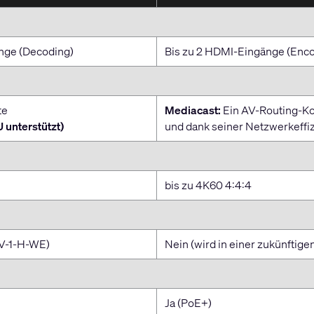
nge (Decoding)
Bis zu 2 HDMI-Eingänge (Enc
te
Mediacast:
Ein AV-Routing-Ko
unterstützt)
und dank seiner Netzwerkeffiz
bis zu 4K60 4:4:4
V-1-H-WE)
Nein (wird in einer zukünftig
Ja (PoE+)