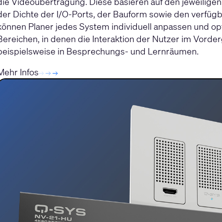
die Videoübertragung. Diese basieren auf den jeweilige
der Dichte der I/O-Ports, der Bauform sowie den verfüg
können Planer jedes System individuell anpassen und op
Bereichen, in denen die Interaktion der Nutzer im Vorder
beispielsweise in Besprechungs- und Lernräumen.
Mehr Infos