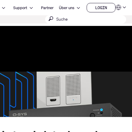
Open Ressourcen
Open Support
Open Über uns
LOGIN
Support
Partner
Über uns
Sprachen
LOGIN
Suche
QSYS.com (English)
India (English)
absenden
Deutsch
Español
Français
日本語
한국어
China (中文)