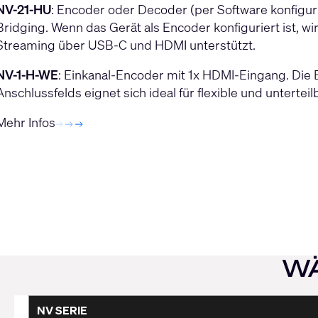
NV-21-HU
: Encoder oder Decoder (per Software konfigur
Bridging. Wenn das Gerät als Encoder konfiguriert ist, wi
Streaming über USB-C und HDMI unterstützt.
NV-1-H-WE
: Einkanal-Encoder mit 1x HDMI-Eingang. Die
Anschlussfelds eignet sich ideal für flexible und unterte
Mehr Infos
WÄ
NV SERIE