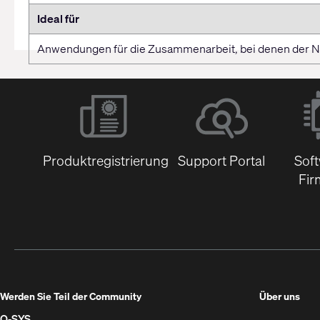
Ideal für
Anwendungen für die Zusammenarbeit, bei denen der Nut
Produktregistrierung
Support Portal
Sof
Fir
(Öff
Werden Sie Teil der Community
Über uns
in
Q‑SYS