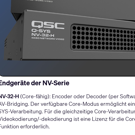
Endgeräte der NV-Serie
NV-32-H
(Core-fähig): Encoder oder Decoder (per Softwa
AV-Bridging. Der verfügbare Core-Modus ermöglicht eine 
SYS-Verarbeitung. Für die gleichzeitige Core-Verarbeit
Videokodierung/-dekodierung ist eine Lizenz für die C
Funktion erforderlich.