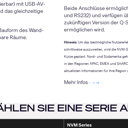
ierbar) mit USB-AV-
Beide Anschlüsse ermöglich
rd das gleichzeitige
und RS232) und verfügen üb
zukünftigen Version der Q-
ermöglichen wird.
 Bauform des Wand-
ilbare Räume.
Hinweis:
Um das bestmögliche Nutzererleb
schrittweise auszuweiten, wird die NVM-Ser
Kürze geplant. Nord- und Südamerika gehör
in den Regionen APAC, EMEA und SAARC vari
aktuellsten Informationen für Ihre Region 
Mehr Infos
HLEN SIE EINE SERIE 
NVM Series