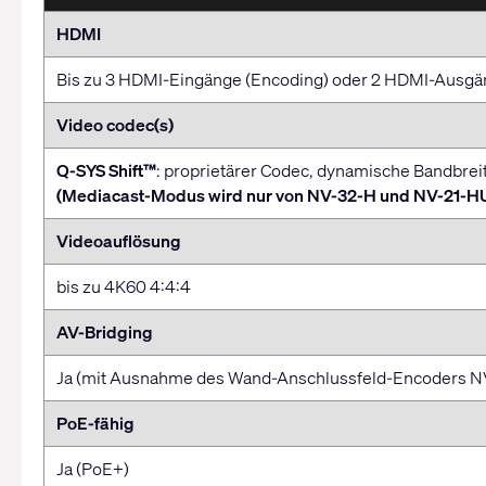
HDMI
Bis zu 3 HDMI-Eingänge (Encoding) oder 2 HDMI-Ausgä
Video codec(s)
Q-SYS Shift™
: proprietärer Codec, dynamische Bandbrei
(Mediacast-Modus wird nur von NV-32-H und NV-21-HU 
Videoauflösung
bis zu 4K60 4:4:4
AV-Bridging
Ja (mit Ausnahme des Wand-Anschlussfeld-Encoders N
PoE-fähig
Ja (PoE+)