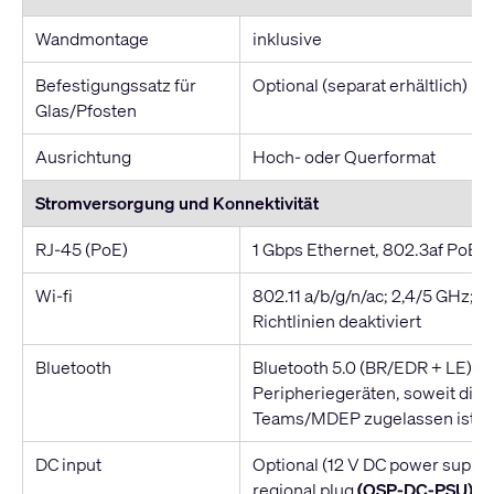
Wandmontage
inklusive
Befestigungssatz für
Optional (separat erhältlich)
Glas/Pfosten
Ausrichtung
Hoch- oder Querformat
Stromversorgung und Konnektivität
RJ-45 (PoE)
1 Gbps Ethernet, 802.3af PoE 
Wi-fi
802.11 a/b/g/n/ac; 2,4/5 GHz; b
Richtlinien deaktiviert
Bluetooth
Bluetooth 5.0 (BR/EDR + LE); 
Peripheriegeräten, soweit dies
Teams/MDEP zugelassen ist
DC input
Optional (12 V DC power supply
regional plug
(QSP-DC-PSU)
so