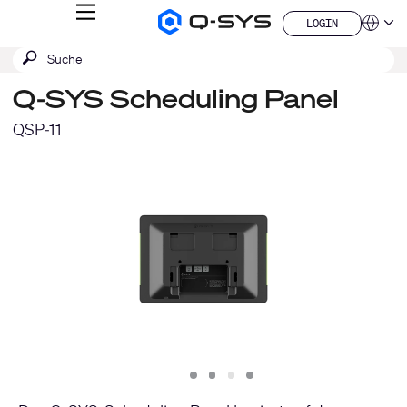
MENÜ
LOGIN
Q-
Sprache
LOGIN
SYS
SUCHE
Suche
Audio
QSYS.com (English)
Produkte
absenden
India (English)
Homepage
Q-SYS Scheduling Panel
Deutsch
Español
QSP-11
Français
日本語
한국어
China (中文)
Slide
Slide
Slide
Slide
1
2
3
4