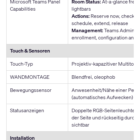
Microsoft Teams Panel
Room Status:
At-a-glance free
Capabilities
lightbars
Actions:
Reserve now, check-in
schedule, extend, release
Management:
Teams Admin Ce
enrollment, configuration and 
Touch & Sensoren
Touch-Typ
Projektiv-kapazitiver Multitouc
WANDMONTAGE
Blendfrei, oleophob
Bewegungssensor
Anwesenheit/Nähe einer Pers
(automatisches Aufwecken)
Statusanzeigen
Doppelte RGB-Seitenleuchten, 
der Seite und rückseitig durch 
sichtbar
Installation