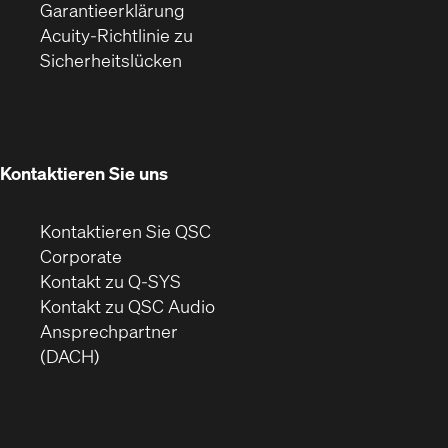
(Öffnet
ein
in
Garantieerklärung
sich
neues
neuem
Acuity-Richtlinie zu
(Öffnet
in
Fenster)
Fenster)
Sicherheitslücken
sich
neuem
in
Fenster)
neuem
Fenster)
Kontaktieren Sie uns
Kontaktieren Sie QSC
(Öffnet
Corporate
sich
Kontakt zu Q-SYS
in
(Öffnet
Kontakt zu QSC Audio
neuem
ein
Ansprechpartner
Fenster)
neues
(DACH)
Fenster)