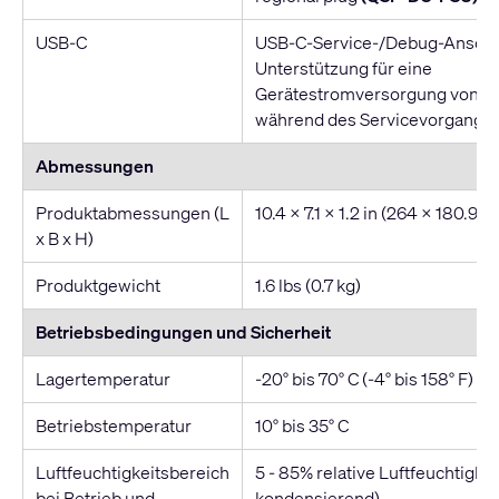
USB-C
USB-C-Service-/Debug-Anschl
Unterstützung für eine
Gerätestromversorgung von bis 
während des Servicevorgangs
Abmessungen
Produktabmessungen (L
10.4 x 7.1 x 1.2 in (264 x 180.9
x B x H)
Produktgewicht
1.6 lbs (0.7 kg)
Betriebsbedingungen und Sicherheit
Lagertemperatur
-20° bis 70° C (-4° bis 158° F)
Betriebstemperatur
10° bis 35° C
Luftfeuchtigkeitsbereich
5 - 85% relative Luftfeuchtigkei
bei Betrieb und
kondensierend)