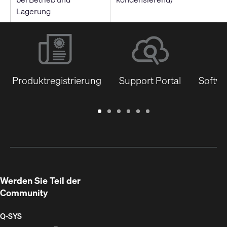
Lagerung
Produktregistrierung
Support Portal
Softwa
Garantie
Support
Software
Schulungen
Dokumentenbibliothek
Q-
/
Portal
&
SYS
Registrierung
Firmware
Communities
für
Entwickler
Werden Sie Teil der
Community
Q‑SYS