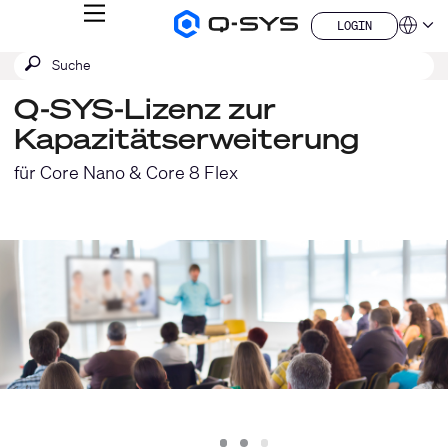
MENÜ
LOGIN
Q-
Sprache
LOGIN
SYS
SUCHE
Suche
Audio
QSYS.com (English)
Produkte
absenden
India (English)
Homepage
Q-SYS-Lizenz zur
Deutsch
Kapazitätserweiterung
Español
Français
für Core Nano & Core 8 Flex
日本語
한국어
China (中文)
Slide
Slide
Slide
1
2
3