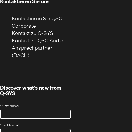
Kontaktieren Sie uns
Kontaktieren Sie QSC
(Öffnet
Corporate
sich
Kontakt zu Q-SYS
in
(Öffnet
Kontakt zu QSC Audio
neuem
ein
Ansprechpartner
Fenster)
neues
(DACH)
Fenster)
Discover what's new from
Q-SYS
*
First Name:
*
Last Name: