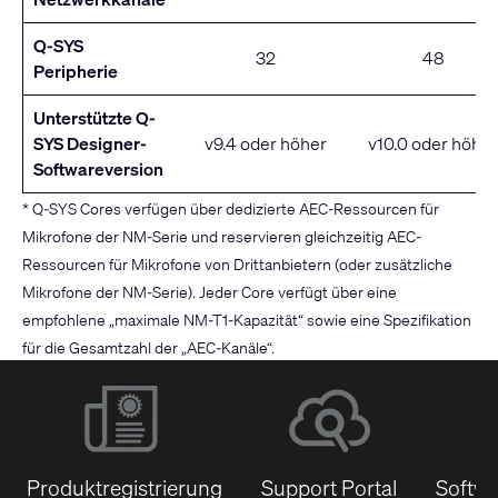
Q-SYS
32
48
Peripherie
Unterstützte Q-
SYS Designer-
v9.4 oder höher
v10.0 oder höher
Softwareversion
* Q-SYS Cores verfügen über dedizierte AEC-Ressourcen für
Mikrofone der NM-Serie und reservieren gleichzeitig AEC-
Ressourcen für Mikrofone von Drittanbietern (oder zusätzliche
Mikrofone der NM-Serie). Jeder Core verfügt über eine
empfohlene „maximale NM-T1-Kapazität“ sowie eine Spezifikation
für die Gesamtzahl der „AEC-Kanäle“.
Produktregistrierung
Support Portal
Softwa