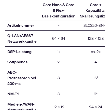
Core Nano & Core
Core +
8 Flex-
Kapazitäts-
Basiskonfiguration
Skalierungslizen
Artikelnummer
-
SLCS20-8N-P
Q-LAN/AES67
64 x 64
128 x 128
Netzwerkkanäle
DSP-Leistung
1x
ca. 2x
Softphones
2
4
AEC-
Prozessoren bei
8
16*
200 ms
NM-T1
3
6*
Medien-/WAN-
12 x 12
24 x 24
Netzwerkkanäle