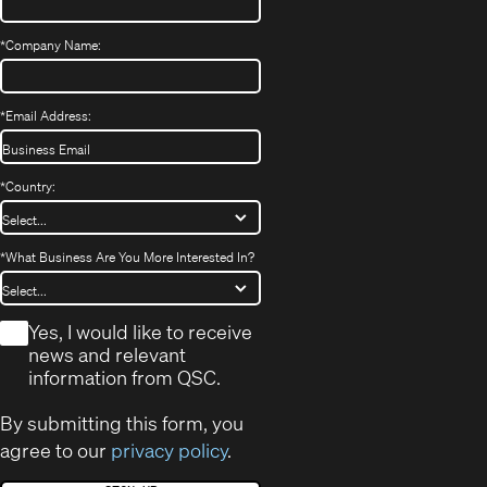
*
Company Name:
*
Email Address:
*
Country:
*
What Business Are You More Interested In?
*
Yes, I would like to receive
news and relevant
information from QSC.
By submitting this form, you
agree to our
privacy policy
.