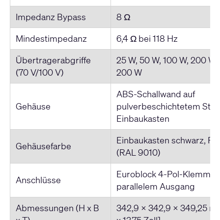
Impedanz Bypass
8 Ω
Mindestimpedanz
6,4 Ω bei 118 Hz
Übertragerabgriffe
25 W, 50 W, 100 W, 200 W 
(70 V/100 V)
200 W
ABS-Schallwand auf
Gehäuse
pulverbeschichtetem Stah
Einbaukasten
Einbaukasten schwarz, Fro
Gehäusefarbe
(RAL 9010)
Euroblock 4-Pol-Klemman
Anschlüsse
parallelem Ausgang
Abmessungen (H x B
342,9 x 342,9 x 349,25 mm
x T)
x 13,75 Zoll]