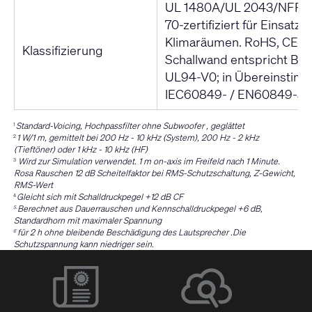
UL 1480A/UL 2043/NFPA
70-zertifiziert für Einsatz i
Klimaräumen. RoHS, CE-k
Klassifizierung
Schallwand entspricht Br
UL94-V0; in Übereinstim
IEC60849- / EN60849-Sy
Standard-Voicing, Hochpassfilter ohne Subwoofer , geglättet
1
1 W/1 m, gemittelt bei 200 Hz - 10 kHz (System), 200 Hz - 2 kHz
2
(Tieftöner) oder 1 kHz - 10 kHz (HF)
Wird zur Simulation verwendet. 1 m on-axis im Freifeld nach 1 Minute.
3
Rosa Rauschen 12 dB Scheitelfaktor bei RMS-Schutzschaltung, Z-Gewicht,
RMS-Wert
Gleicht sich mit Schalldruckpegel +12 dB CF
4
Berechnet aus Dauerrauschen und Kennschalldruckpegel +6 dB,
5.
Standardhorn mit maximaler Spannung
für 2 h ohne bleibende Beschädigung des Lautsprecher .Die
6
Schutzspannung kann niedriger sein.