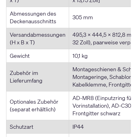
Abmessungen des
305 mm
Deckenausschnitts
Versandabmessungen
495,3 x 444,5 x 812,8 mm (
(H x B x T)
32 Zoll), paarweise verpac
Gewicht
10,1 kg
Montageschienen & Schra
Zubehör im
Montageringe, Schablone 
Lieferumfang
Kabelklemme, Frontgitter
AD-MR8 (Einputzring für 
Optionales Zubehör
Vorinstallation), AD-C30
(separat erhältlich)
Frontgitter schwarz
Schutzart
IP44