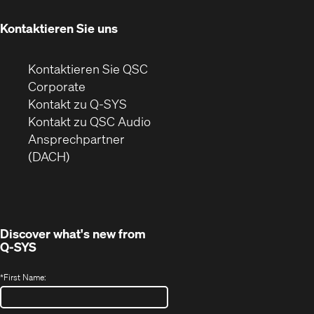
neuem
Fenster)
Kontaktieren Sie uns
Kontaktieren Sie QSC
(Öffnet
Corporate
sich
Kontakt zu Q-SYS
in
(Öffnet
Kontakt zu QSC Audio
neuem
ein
Ansprechpartner
Fenster)
neues
(DACH)
Fenster)
Discover what's new from
Q-SYS
*
First Name: