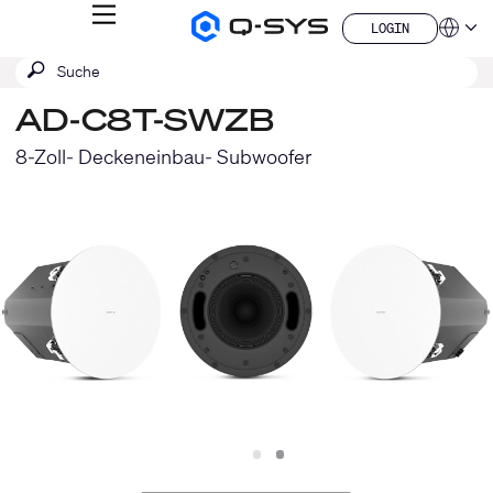
MENÜ
LOGIN
Q-
Sprache
LOGIN
SYS
SUCHE
Suche
Audio
QSYS.com (English)
Produkte
absenden
India (English)
Homepage
AD-C8T-SWZB
Deutsch
Español
8-Zoll- Deckeneinbau- Subwoofer
Français
日本語
한국어
China (中文)
Slide
Slide
1
2