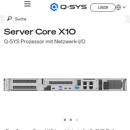
MENÜ
LOGIN
Q-
Sprache
LOGIN
SYS
SUCHE
Suche
Audio
QSYS.com (English)
Produkte
absenden
India (English)
Homepage
Server Core X10
Deutsch
Español
Q-SYS Prozessor mit Netzwerk-I/O
Français
日本語
한국어
China (中文)
Slide
Slide
Slide
1
2
3