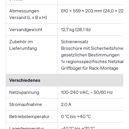
Abmessungen
610 x 559 x 203 mm (24,0 x 22,0 x
Versand (L x B x H)
Versandgewicht
12,7 kg (28,1 lb)
Zubehör im
Schienensatz
Lieferumfang
Broschüre mit Sicherheitshinwei
gesetzlichen Bestimmungen
1x regionsspezifisches Netzkabel
Griffbügel für Rack-Montage
Verschiedenes
Netzspannung
100-240 VAC, ~ 50/60 Hz
Stromaufnahme
2,0 A
Betriebstemperatur
0 °C bis +40 °C
Lagertemperatur
-40 °C bis +70 °C