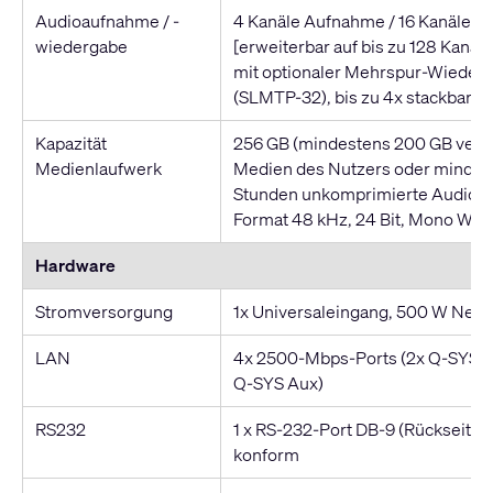
Audioaufnahme / -
4 Kanäle Aufnahme / 16 Kanäle W
wiedergabe
[erweiterbar auf bis zu 128 Kanä
mit optionaler Mehrspur-Wieder
(SLMTP-32), bis zu 4x stackbar]
Kapazität
256 GB (mindestens 200 GB verfü
Medienlaufwerk
Medien des Nutzers oder minde
Stunden unkomprimierte Audioda
Format 48 kHz, 24 Bit, Mono WAV
Hardware
Stromversorgung
1x Universaleingang, 500 W Netz
LAN
4x 2500-Mbps-Ports (2x Q-SYS M
Q-SYS Aux)
RS232
1 x RS-232-Port DB-9 (Rückseite)
konform