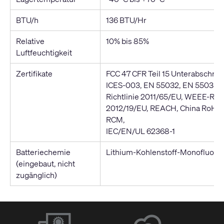
BTU/h
136 BTU/Hr
Relative
10% bis 85%
Luftfeuchtigkeit
Zertifikate
FCC 47 CFR Teil 15 Unterabschnitt
ICES-003, EN 55032, EN 55035,
Richtlinie 2011/65/EU, WEEE-Rich
2012/19/EU, REACH, China RoHS
RCM,
IEC/EN/UL 62368-1
Batteriechemie
Lithium-Kohlenstoff-Monofluorid
(eingebaut, nicht
zugänglich)