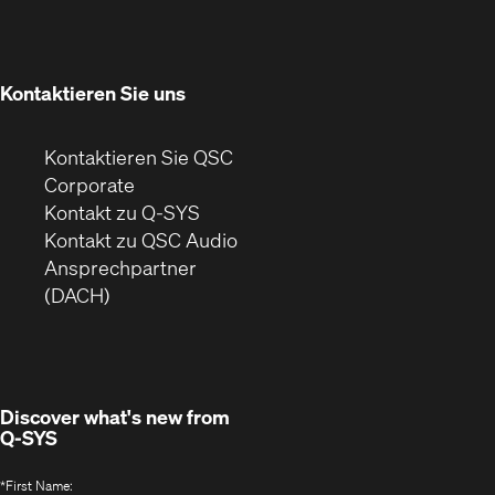
in
Fenster)
neuem
Fenster)
Kontaktieren Sie uns
Kontaktieren Sie QSC
(Öffnet
Corporate
sich
Kontakt zu Q-SYS
in
(Öffnet
Kontakt zu QSC Audio
neuem
ein
Ansprechpartner
Fenster)
neues
(DACH)
Fenster)
Discover what's new from
Q-SYS
*
First Name: