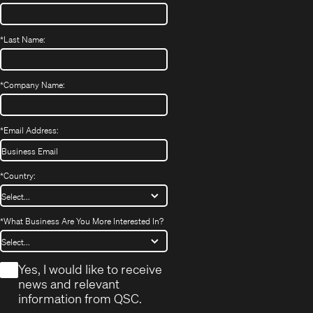
*
Last Name:
*
Company Name:
*
Email Address:
*
Country:
*
What Business Are You More Interested In?
*
Yes, I would like to receive
news and relevant
information from QSC.