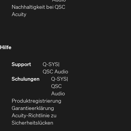
Fenster)
(Öffnet
sich
Nachhaltigkeit bei QSC
(Öffnet
in
in
Acuity
sich
neuem
neuem
in
Fenster)
Fenster)
neuem
Fenster)
Hilfe
(Öffnet
Support
Q-SYS
sich
(Öffnet
QSC Audio
in
sich
Schulungen
Q‑SYS
neuem
in
QSC
Fenster)
(Öffnet
neuem
Audio
(Öffnet
sich
Fenster)
Produktregistrierung
(Öffnet
ein
in
Garantieerklärung
sich
neues
neuem
Acuity-Richtlinie zu
(Öffnet
in
Fenster)
Fenster)
Sicherheitslücken
sich
neuem