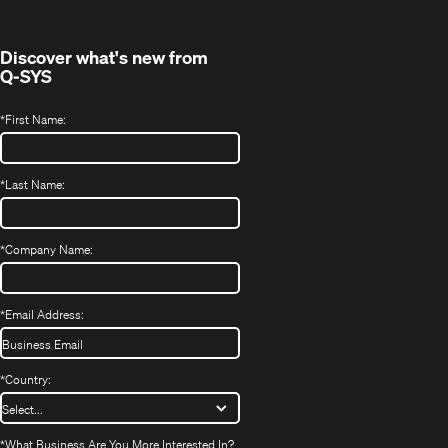
Discover what's new from
Q-SYS
*
First Name:
*
Last Name:
*
Company Name:
*
Email Address:
*
Country:
*
What Business Are You More Interested In?