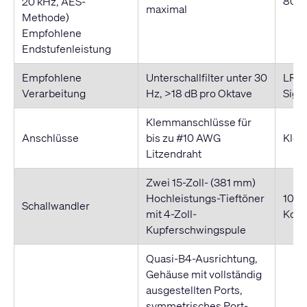
800 
20 kHz, AES-
maximal
Methode)
Empfohlene
Endstufenleistung
Empfohlene
Unterschallfilter unter 30
LR-F
Verarbeitung
Hz, >18 dB pro Oktave
Sign
Klemmanschlüsse für
Anschlüsse
bis zu #10 AWG
Klem
Litzendraht
Zwei 15-Zoll- (381 mm)
Hochleistungs-Tieftöner
10-Z
Schallwandler
mit 4-Zoll-
Komp
Kupferschwingspule
Quasi-B4-Ausrichtung,
Gehäuse mit vollständig
ausgestellten Ports,
symmetrisches Port-