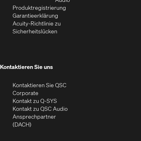
(Öffnet
sich
Fenster)
Produktregistrierung
(Öffnet
ein
in
Garantieerklärung
sich
neues
neuem
Acuity-Richtlinie zu
(Öffnet
in
Fenster)
Fenster)
Sicherheitslücken
sich
neuem
in
Fenster)
neuem
Fenster)
Kontaktieren Sie uns
Kontaktieren Sie QSC
(Öffnet
Corporate
sich
Kontakt zu Q-SYS
in
(Öffnet
Kontakt zu QSC Audio
neuem
ein
Ansprechpartner
Fenster)
neues
(DACH)
Fenster)