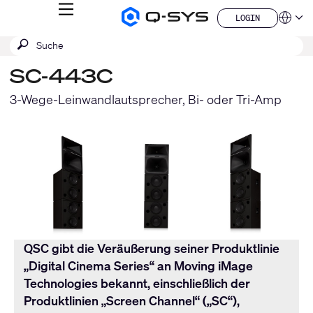
MENÜ
LOGIN
Q-
Sprache
LOGIN
SYS
SUCHE
Suche
Audio
QSYS.com (English)
Produkte
absenden
India (English)
Homepage
SC-443C
Deutsch
Español
3-Wege-Leinwandlautsprecher, Bi- oder Tri-Amp
Français
日本語
한국어
China (中文)
QSC gibt die Veräußerung seiner Produktlinie
„Digital Cinema Series“ an Moving iMage
Technologies bekannt, einschließlich der
Produktlinien „Screen Channel“ („SC“),