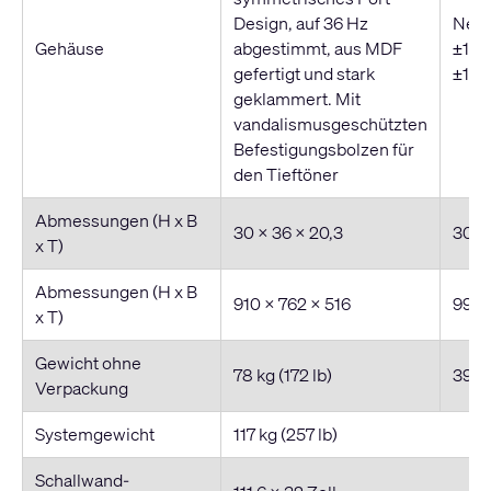
Design, auf 36 Hz
Neig
Gehäuse
abgestimmt, aus MDF
±10°
gefertigt und stark
±10°
geklammert. Mit
vandalismusgeschützten
Befestigungsbolzen für
den Tieftöner
Abmessungen (H x B
30 × 36 × 20,3
30 ×
x T)
Abmessungen (H x B
910 x 762 x 516
990 
x T)
Gewicht ohne
78 kg (172 lb)
39 kg
Verpackung
Systemgewicht
117 kg (257 lb)
Schallwand-