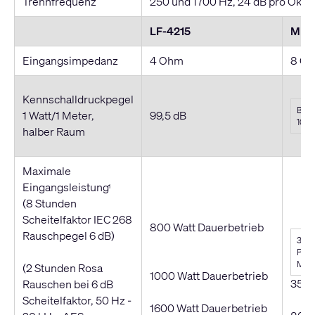
Trennfrequenz
250 und 1700 Hz, 24 dB pro Okta
LF-4215
MH-
Eingangsimpedanz
4 Ohm
8 O
Kennschalldruckpegel
Bi-
1 Watt/1 Meter,
99,5 dB
105 
halber Raum
Maximale
Eingangsleistung
1
(8 Stunden
Scheitelfaktor IEC 268
800 Watt Dauerbetrieb
Rauschpegel 6 dB)
350 
Pass
Mid-
(2 Stunden Rosa
1000 Watt Dauerbetrieb
350 
Rauschen bei 6 dB
Scheitelfaktor, 50 Hz -
1600 Watt Dauerbetrieb