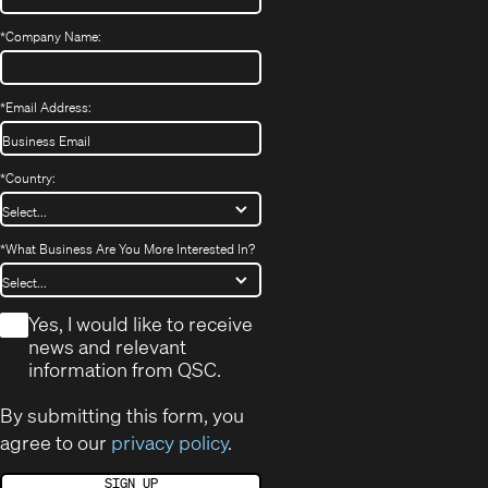
*
Company Name:
*
Email Address:
*
Country:
*
What Business Are You More Interested In?
*
Yes, I would like to receive
news and relevant
information from QSC.
By submitting this form, you
agree to our
privacy policy
.
SIGN UP