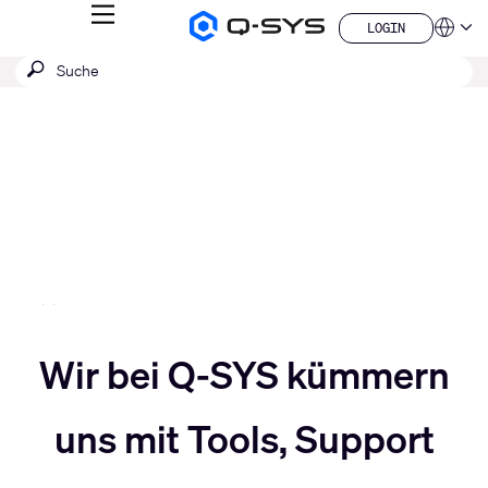
MENÜ
LOGIN
Q-
Sprache
LOGIN
SYS
SUCHE
Suche
Audio
QSYS.com (English)
Produkte
absenden
India (English)
Aktuelle
Homepage
Deutsch
Folie:
Español
3
Français
日本語
/
한국어
5
China (中文)
Slider
Wir bei Q-SYS kümmern
Slider
nach
uns mit Tools, Support