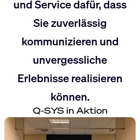
nach
Rechts
und Service dafür, dass
Sie zuverlässig
Links
bewegen
kommunizieren und
bewegen
unvergessliche
Erlebnisse realisieren
können.
Q-SYS in Aktion