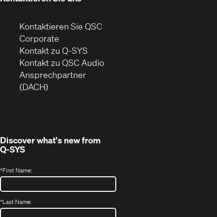
Kontaktieren Sie QSC
(Öffnet
Corporate
sich
Kontakt zu Q-SYS
in
(Öffnet
Kontakt zu QSC Audio
neuem
ein
Ansprechpartner
Fenster)
neues
(DACH)
Fenster)
Discover what's new from
Q-SYS
*
First Name:
*
Last Name: