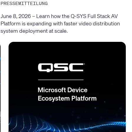
PRESSEMITTEILUNG
June 8, 2026 – Learn how the Q-SYS Full Stack AV
Platform is expanding with faster video distribution
system deployment at scale.