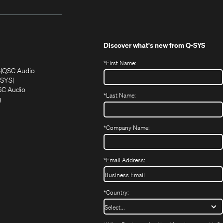
Discover what's new from
Q-SYS
*
First Name:
(Öffnet
(Öffnet
S
QSC Audio
sich
sich
‑SYS
in
(Öffnet
in
C Audio
*
Last Name:
neuem
(Öffnet
sich
neuem
g
ffnet
Fenster)
ein
in
Fenster)
ch
neues
neuem
fnet
Fenster)
Fenster)
*
Company Name:
h
uem
nster)
uem
*
Email Address:
nster)
*
Country: