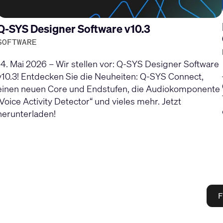
Q-SYS Designer Software v10.3
SOFTWARE
14. Mai 2026 – Wir stellen vor: Q-SYS Designer Software
v10.3! Entdecken Sie die Neuheiten: Q-SYS Connect,
einen neuen Core und Endstufen, die Audiokomponente
„Voice Activity Detector“ und vieles mehr. Jetzt
herunterladen!