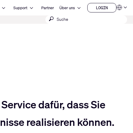
Open Ressourcen
Open Support
Open Über uns
LOGIN
Support
Partner
Über uns
Sprachen
LOGIN
Suche
QSYS.com (English)
India (English)
absenden
Deutsch
Español
Français
日本語
한국어
China (中文)
Service dafür, dass Sie
isse realisieren können.