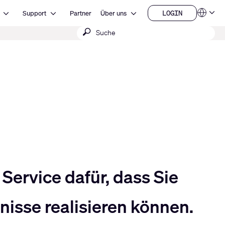
Open Ressourcen
Open Support
Open Über uns
LOGIN
Support
Partner
Über uns
Sprachen
LOGIN
Suche
QSYS.com (English)
India (English)
absenden
Deutsch
Español
Français
日本語
한국어
China (中文)
Service dafür, dass Sie
isse realisieren können.