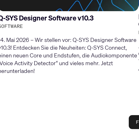
Q-SYS Designer Software v10.3
SOFTWARE
14. Mai 2026 – Wir stellen vor: Q-SYS Designer Software
v10.3! Entdecken Sie die Neuheiten: Q-SYS Connect,
einen neuen Core und Endstufen, die Audiokomponente
„Voice Activity Detector“ und vieles mehr. Jetzt
herunterladen!