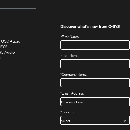
Discover what's new from
Q-SYS
*
First Name:
(Öffnet
(Öffnet
S
QSC Audio
sich
sich
‑SYS
in
(Öffnet
in
C Audio
*
Last Name:
neuem
(Öffnet
sich
neuem
g
ffnet
Fenster)
ein
in
Fenster)
ch
neues
neuem
fnet
Fenster)
Fenster)
*
Company Name:
h
uem
nster)
uem
*
Email Address:
nster)
*
Country: