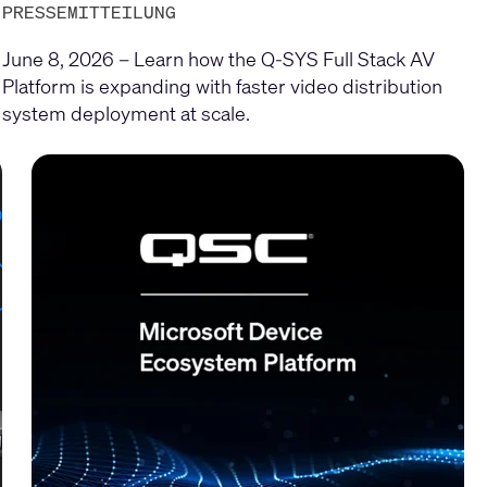
PRESSEMITTEILUNG
June 8, 2026 – Learn how the Q-SYS Full Stack AV
Platform is expanding with faster video distribution
system deployment at scale.