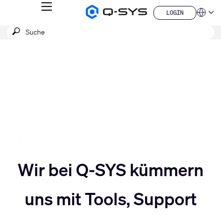
MENÜ
LOGIN
Q-
Sprache
LOGIN
SYS
SUCHE
Suche
Audio
QSYS.com (English)
Produkte
absenden
India (English)
Aktuelle
Homepage
Deutsch
Folie:
Español
3
Français
日本語
/
한국어
5
China (中文)
Slider
Wir bei Q-SYS kümmern
Slider
nach
uns mit Tools, Support