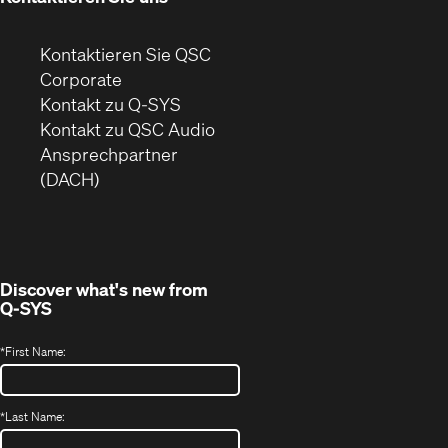
Kontaktieren Sie QSC
(Öffnet
Corporate
sich
Kontakt zu Q-SYS
in
(Öffnet
Kontakt zu QSC Audio
neuem
ein
Ansprechpartner
Fenster)
neues
(DACH)
Fenster)
Discover what's new from
Q-SYS
*
First Name:
*
Last Name: