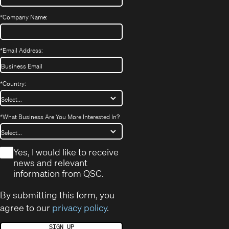
*
Company Name:
*
Email Address:
*
Country:
*
What Business Are You More Interested In?
*
Yes, I would like to receive
news and relevant
information from QSC.
By submitting this form, you
agree to our
privacy policy
.
SIGN UP