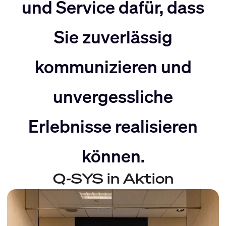
nach
Rechts
und Service dafür, dass
Sie zuverlässig
Links
bewegen
kommunizieren und
bewegen
unvergessliche
Erlebnisse realisieren
können.
Q-SYS in Aktion