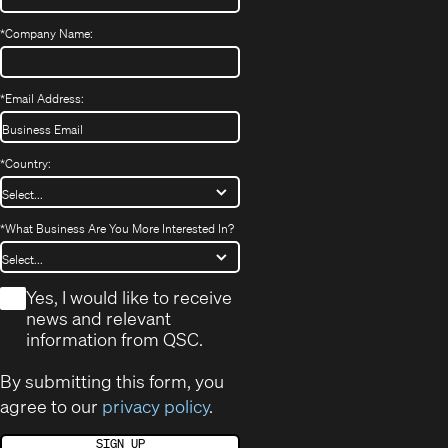
*
Company Name:
*
Email Address:
*
Country:
*
What Business Are You More Interested In?
*
Yes, I would like to receive
news and relevant
information from QSC.
By submitting this form, you
agree to our
privacy policy
.
SIGN UP