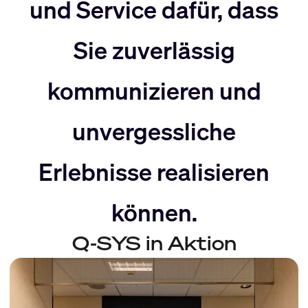
nach
Rechts
und Service dafür, dass
Sie zuverlässig
Links
bewegen
kommunizieren und
bewegen
unvergessliche
Erlebnisse realisieren
können.
Q-SYS in Aktion