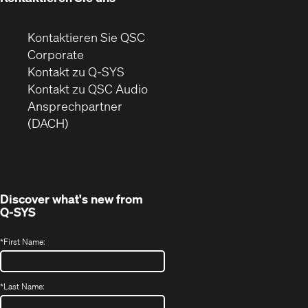
Kontaktieren Sie QSC
(Öffnet
Corporate
sich
Kontakt zu Q-SYS
in
(Öffnet
Kontakt zu QSC Audio
neuem
ein
Ansprechpartner
Fenster)
neues
(DACH)
Fenster)
Discover what's new from
Q-SYS
*
First Name:
*
Last Name: