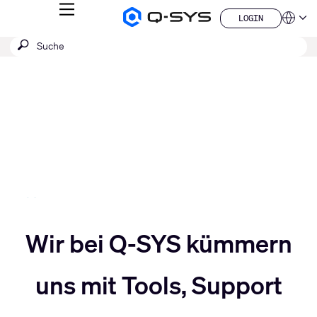
MENÜ
LOGIN
Q-
Sprache
LOGIN
SYS
SUCHE
Suche
Audio
QSYS.com (English)
Produkte
absenden
India (English)
Aktuelle
Homepage
Deutsch
Folie:
Español
3
Français
日本語
/
한국어
5
China (中文)
Slider
Wir bei Q-SYS kümmern
Slider
nach
uns mit Tools, Support