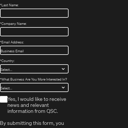
*
Last Name:
*
Company Name:
*
Email Address:
*
Country:
*
What Business Are You More Interested In?
*
Yes, I would like to receive
news and relevant
information from QSC.
By submitting this form, you