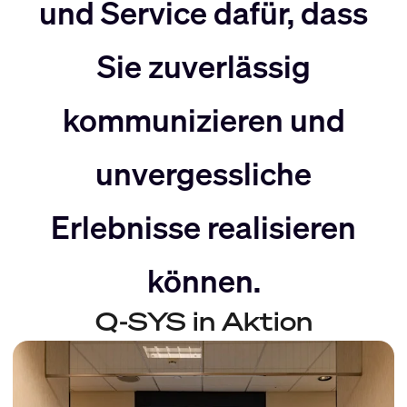
nach
Rechts
und Service dafür, dass
Sie zuverlässig
Links
bewegen
kommunizieren und
bewegen
unvergessliche
Erlebnisse realisieren
können.
Q-SYS in Aktion