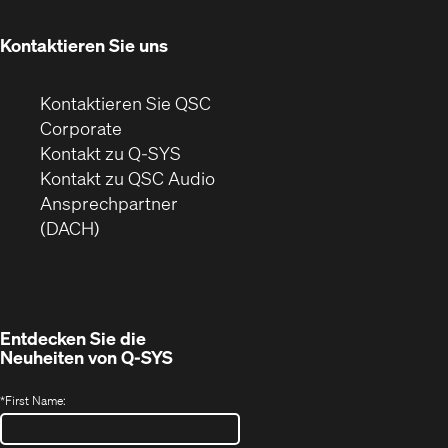
neuem
Fenster)
Kontaktieren Sie uns
Kontaktieren Sie QSC
(Öffnet
Corporate
sich
Kontakt zu Q-SYS
in
(Öffnet
Kontakt zu QSC Audio
neuem
ein
Ansprechpartner
Fenster)
neues
(DACH)
Fenster)
Entdecken Sie die
Neuheiten von
Q-SYS
*
First Name: