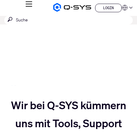
MENÜ
LOGIN
Q-
Sprache
LOGIN
SYS
SUCHE
Suche
Audio
QSYS.com (English)
Produkte
absenden
India (English)
Aktuelle
Homepage
Deutsch
Folie:
Español
3
Français
日本語
/
한국어
5
China (中文)
Slider
Wir bei Q-SYS kümmern
Slider
nach
uns mit Tools, Support