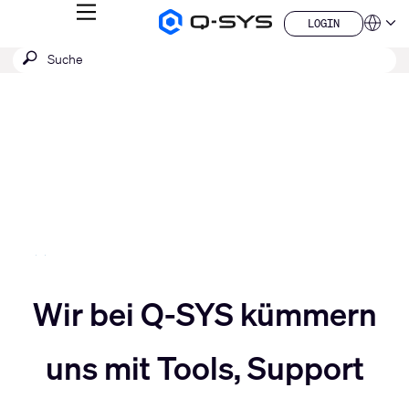
MENÜ
LOGIN
Q-
Sprache
LOGIN
SYS
SUCHE
Suche
Audio
QSYS.com (English)
Produkte
absenden
India (English)
Aktuelle
Homepage
Deutsch
Folie:
Español
3
Français
日本語
/
한국어
5
China (中文)
Slider
Wir bei Q-SYS kümmern
Slider
nach
uns mit Tools, Support