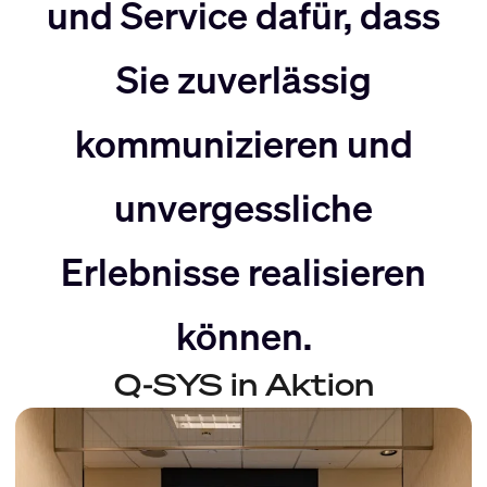
nach
Rechts
und Service dafür, dass
Sie zuverlässig
Links
bewegen
kommunizieren und
bewegen
unvergessliche
Erlebnisse realisieren
können.
Q-SYS in Aktion