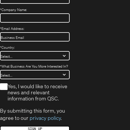
*
Company Name:
*
Email Address:
*
Country:
*
What Business Are You More Interested In?
*
Yes, I would like to receive
news and relevant
information from QSC.
By submitting this form, you
agree to our
privacy policy
.
SIGN UP