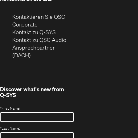
Kontaktieren Sie QSC
(Öffnet
Corporate
sich
Kontakt zu Q-SYS
in
(Öffnet
Kontakt zu QSC Audio
neuem
ein
Ansprechpartner
Fenster)
neues
(DACH)
Fenster)
Discover what's new from
Q-SYS
*
First Name:
*
Last Name: