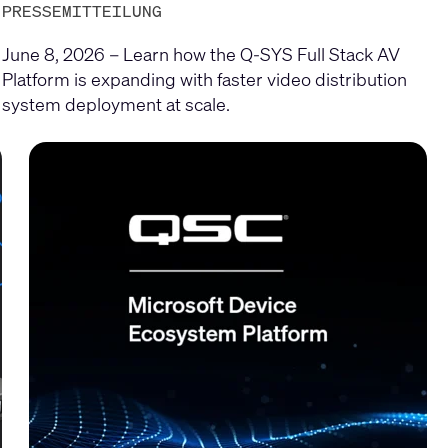
PRESSEMITTEILUNG
June 8, 2026 – Learn how the Q-SYS Full Stack AV
Platform is expanding with faster video distribution
system deployment at scale.