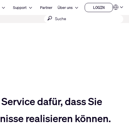
Open Ressourcen
Open Support
Open Über uns
LOGIN
Support
Partner
Über uns
Sprachen
LOGIN
Suche
QSYS.com (English)
India (English)
absenden
Deutsch
Español
Français
日本語
한국어
China (中文)
Service dafür, dass Sie
isse realisieren können.