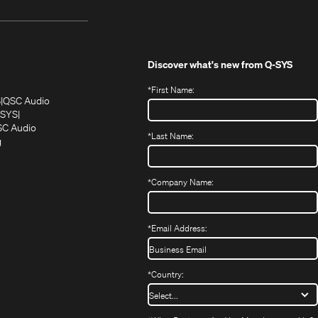
Discover what's new from
Q-SYS
*
First Name:
(Öffnet
(Öffnet
S
QSC Audio
sich
sich
‑SYS
in
(Öffnet
in
C Audio
*
Last Name:
neuem
(Öffnet
sich
neuem
g
ffnet
Fenster)
ein
in
Fenster)
ch
neues
neuem
fnet
Fenster)
Fenster)
*
Company Name:
h
uem
nster)
uem
*
Email Address:
nster)
*
Country: