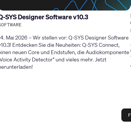
Q-SYS Designer Software v10.3
SOFTWARE
14. Mai 2026 – Wir stellen vor: Q-SYS Designer Software
v10.3! Entdecken Sie die Neuheiten: Q-SYS Connect,
einen neuen Core und Endstufen, die Audiokomponente
„Voice Activity Detector“ und vieles mehr. Jetzt
herunterladen!