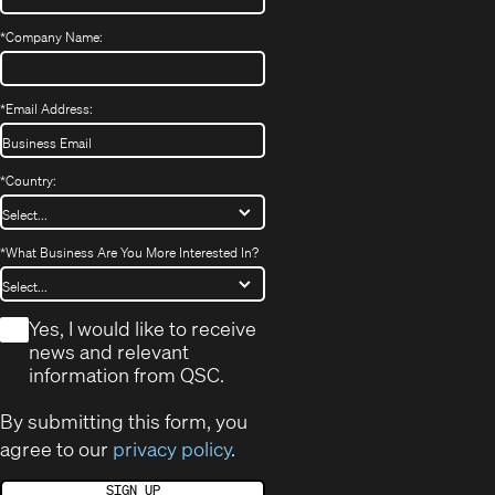
*
Company Name:
*
Email Address:
*
Country:
*
What Business Are You More Interested In?
*
Yes, I would like to receive
news and relevant
information from QSC.
By submitting this form, you
agree to our
privacy policy
.
SIGN UP