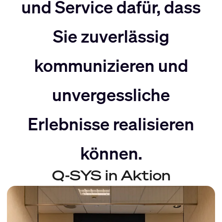
nach
Rechts
und Service dafür, dass
Sie zuverlässig
Links
bewegen
kommunizieren und
bewegen
unvergessliche
Erlebnisse realisieren
können.
Q-SYS in Aktion