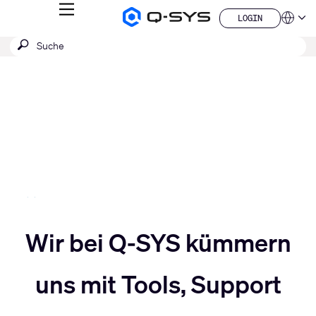
MENÜ
LOGIN
Q-
Sprache
LOGIN
SYS
SUCHE
Suche
Audio
QSYS.com (English)
Produkte
absenden
India (English)
Aktuelle
Homepage
Deutsch
Folie:
Español
3
Français
日本語
/
한국어
5
China (中文)
Slider
Wir bei Q-SYS kümmern
Slider
nach
uns mit Tools, Support