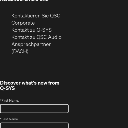
Kontaktieren Sie QSC
(Öffnet
Corporate
sich
Kontakt zu Q-SYS
in
(Öffnet
Kontakt zu QSC Audio
neuem
ein
Ansprechpartner
Fenster)
neues
(DACH)
Fenster)
Discover what's new from
Q-SYS
*
First Name:
*
Last Name: