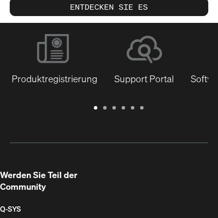
ENTDECKEN SIE ES
Produktregistrierung
Support Portal
Softwa
Garantie
Support
Software
Schulungen
Dokumentenbibliothek
Q-
/
Portal
&
SYS
Registrierung
Firmware
Communities
für
Entwickler
Werden Sie Teil der
Community
Q‑SYS