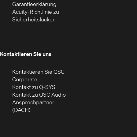
(Öffnet
ein
in
Garantieerklärung
sich
neues
neuem
Acuity-Richtlinie zu
(Öffnet
in
Fenster)
Fenster)
Sicherheitslücken
sich
neuem
in
Fenster)
neuem
Fenster)
Kontaktieren Sie uns
Kontaktieren Sie QSC
(Öffnet
Corporate
sich
Kontakt zu Q-SYS
in
(Öffnet
Kontakt zu QSC Audio
neuem
ein
Ansprechpartner
Fenster)
neues
(DACH)
Fenster)