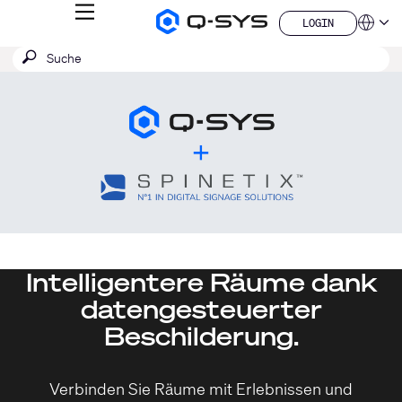
MENÜ
LOGIN
Q-
Sprache
LOGIN
SYS
SUCHE
Suche
Audio
QSYS.com (English)
Produkte
absenden
India (English)
Homepage
Deutsch
Español
Français
日本語
한국어
China (中文)
Intelligentere Räume dank
datengesteuerter
Beschilderung.
Verbinden Sie Räume mit Erlebnissen und