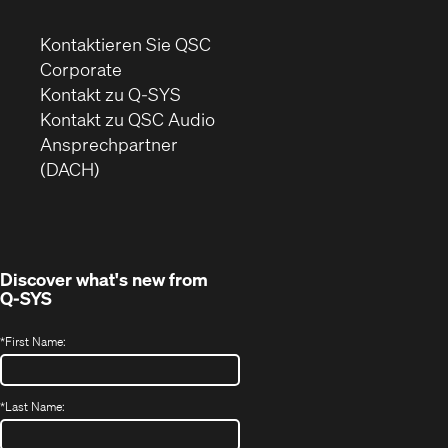
Kontaktieren Sie QSC
(Öffnet
Corporate
sich
Kontakt zu Q-SYS
in
(Öffnet
Kontakt zu QSC Audio
neuem
ein
Ansprechpartner
Fenster)
neues
(DACH)
Fenster)
Discover what's new from
Q-SYS
*
First Name:
*
Last Name: