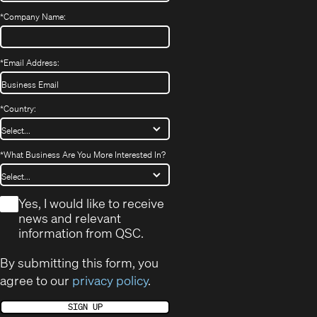
*
Company Name:
*
Email Address:
*
Country:
*
What Business Are You More Interested In?
*
Yes, I would like to receive
news and relevant
information from QSC.
By submitting this form, you
agree to our
privacy policy
.
SIGN UP