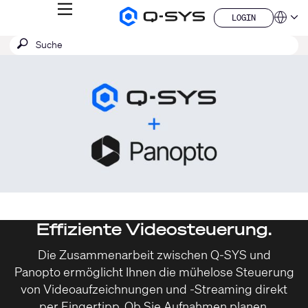
MENÜ
LOGIN
Q-
Sprache
LOGIN
SYS
SUCHE
Suche
Audio
QSYS.com (English)
Produkte
absenden
India (English)
Aktuelle
Homepage
Deutsch
Folie:
Español
1
Français
日本語
/
한국어
1
China (中文)
Effiziente Videosteuerung.
Die Zusammenarbeit zwischen Q-SYS und
Panopto ermöglicht Ihnen die mühelose Steuerung
von Videoaufzeichnungen und -Streaming direkt
per Fingertipp. Ob Sie Aufnahmen planen,