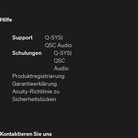
neuem
Fenster)
Hilfe
(Öffnet
Support
Q-SYS
sich
(Öffnet
QSC Audio
in
sich
Schulungen
Q‑SYS
neuem
in
QSC
Fenster)
(Öffnet
neuem
Audio
(Öffnet
sich
Fenster)
Produktregistrierung
(Öffnet
ein
in
Garantieerklärung
sich
neues
neuem
Acuity-Richtlinie zu
(Öffnet
in
Fenster)
Fenster)
Sicherheitslücken
sich
neuem
in
Fenster)
neuem
Fenster)
Kontaktieren Sie uns