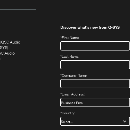
Discover what's new from
Q-SYS
*
First Name:
(Öffnet
(Öffnet
S
QSC Audio
sich
sich
‑SYS
in
(Öffnet
in
C Audio
*
Last Name:
neuem
(Öffnet
sich
neuem
g
ffnet
Fenster)
ein
in
Fenster)
ch
neues
neuem
fnet
Fenster)
Fenster)
*
Company Name:
h
uem
nster)
uem
*
Email Address:
nster)
*
Country: