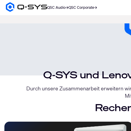
QSC Audio
QSC Corporate
Q-
SYS
SUCHE
Aktuelle
Audio
Produkte
Folie:
Homepage
1
/
1
Q-SYS und Lenov
Durch unsere Zusammenarbeit erweitern wir
Mi
Rechen