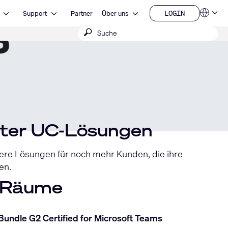
Open Ressourcen
Open Support
Open Über uns
LOGIN
Support
Partner
Über uns
Sprachen
LOGIN
Suche
QSYS.com (English)
India (English)
absenden
Deutsch
Español
Français
日本語
한국어
China (中文)
tter UC-Lösungen
re Lösungen für noch mehr Kunden, die ihre
en.
t Räume
undle G2 Certified for Microsoft Teams