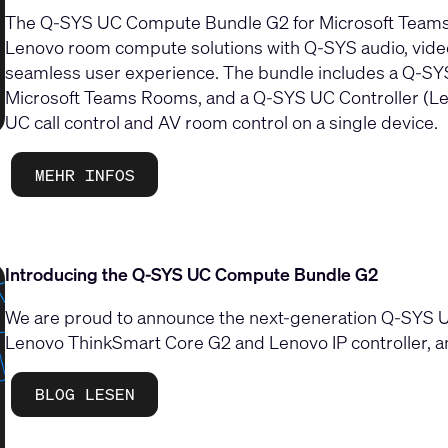
The Q-SYS UC Compute Bundle G2 for Microsoft Teams Ro
Lenovo room compute solutions with Q-SYS audio, video,
seamless user experience. The bundle includes a Q-S
Microsoft Teams Rooms, and a Q-SYS UC Controller (Len
UC call control and AV room control on a single device.
MEHR INFOS
Introducing the Q-SYS UC Compute Bundle G2
We are proud to announce the next-generation Q-SYS 
Lenovo ThinkSmart Core G2 and Lenovo IP controller, and
BLOG LESEN