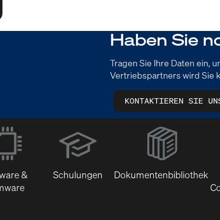
Haben Sie n
Tragen Sie Ihre Daten ein, 
Vertriebspartners wird Sie k
KONTAKTIEREN SIE UN
(Öffnet
sich
in
neuem
tware &
Schulungen
Dokumentenbibliothek
Fenster)
mware
Co