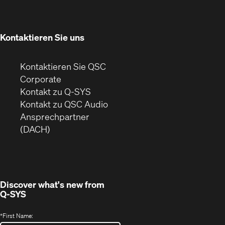
in
Fenster)
neuem
Fenster)
Kontaktieren Sie uns
Kontaktieren Sie QSC
(Öffnet
Corporate
sich
Kontakt zu Q-SYS
in
(Öffnet
Kontakt zu QSC Audio
neuem
ein
Ansprechpartner
Fenster)
neues
(DACH)
Fenster)
Discover what's new from
Q-SYS
*
First Name: