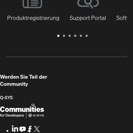
Produktregistrierung
Support Portal
Softwa
Garantie
Support
Software
Schulungen
Dokumentenbibliothek
Q-
/
Portal
&
SYS
Registrierung
Firmware
Communities
für
Entwickler
Werden Sie Teil der
Community
Q‑SYS
Q-
(Öffnet
SYS
sich
Communities
in
LinkedIn
(Öffnet
Youtube
(Öffnet
Facebook
(Öffnet
X
(Opens