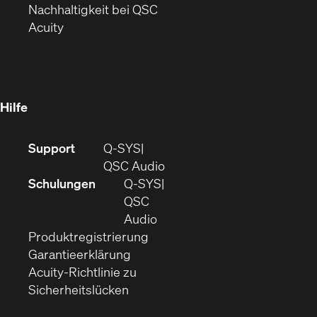
Fenster)
(Öffnet
sich
Nachhaltigkeit bei QSC
(Öffnet
in
in
Acuity
sich
neuem
neuem
in
Fenster)
Fenster)
neuem
Fenster)
Hilfe
(Öffnet
Support
Q-SYS
sich
(Öffnet
QSC Audio
in
sich
Schulungen
Q‑SYS
neuem
in
QSC
Fenster)
(Öffnet
neuem
Audio
(Öffnet
sich
Fenster)
Produktregistrierung
(Öffnet
ein
in
Garantieerklärung
sich
neues
neuem
Acuity-Richtlinie zu
(Öffnet
in
Fenster)
Fenster)
Sicherheitslücken
sich
neuem