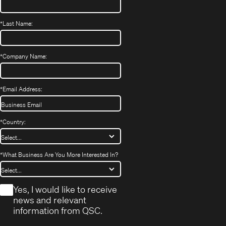
*
Last Name:
*
Company Name:
*
Email Address:
*
Country:
*
What Business Are You More Interested In?
*
Yes, I would like to receive
news and relevant
information from QSC.