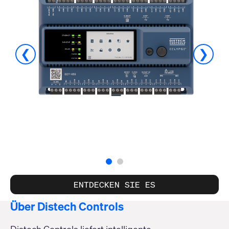
❮
❯
ENTDECKEN SIE ES
Über Distech Controls