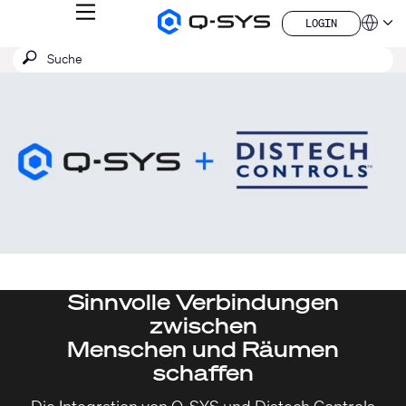
MENÜ
LOGIN
Q-
Sprache
LOGIN
SYS
SUCHE
Suche
Audio
QSYS.com (English)
Produkte
absenden
India (English)
Aktuelle
Homepage
Deutsch
Folie:
Español
1
Français
日本語
/
한국어
1
China (中文)
Sinnvolle Verbindungen
zwischen
Menschen und Räumen
schaffen
Die Integration von Q-SYS und Distech Controls