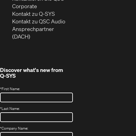
(Öffnet
Corporate
sich
Kontakt zu Q-SYS
in
(Öffnet
Kontakt zu QSC Audio
neuem
ein
Ansprechpartner
Fenster)
neues
(DACH)
Fenster)
Discover what's new from
Q-SYS
*
First Name:
*
Last Name:
*
Company Name: