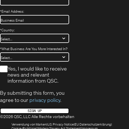
*
Email Address:
*
Country:
*
What Business Are You More Interested In?
*
Yes, I would like to receive
news and relevant
information from QSC.
By submitting this form, you
agree to our
privacy policy
.
SIGN UP
©2026 QSC, LLC Alle Rechte vorbehalten
(öffnet
(Opens
(Öffnet
Verwendung von Marken
U.S. Privacy Notice
EU Datenschutzerklärung
(öffnet
sich
in
(Opens
in
Cookie-Richtlinie
Modern Slavery Act Statement
Impressum