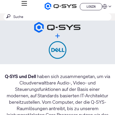
MENÜ
LOGIN
Q-
Sprache
LOGIN
SYS
Aktuelle
SUCHE
Suche
Audio
QSYS.com (English)
Produkte
absenden
India (English)
Folie:
Homepage
Deutsch
1
Español
/
Français
日本語
1
한국어
China (中文)
Q-SYS und Dell
haben sich zusammengetan, um via
Cloudverwaltbare Audio-, Video- und
Steuerungsfunktionen auf der Basis einer
modernen, auf Standards basierten IT-Architektur
bereitzustellen. Vom Computer, der die Q-SYS-
Raumlösungen antreibt, bis zu unserem
leistungsstärksten Core Prozessor nutzen wir das