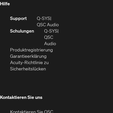
Fenster)
Hilfe
(Öffnet
Support
Q-SYS
sich
(Öffnet
QSC Audio
in
sich
Schulungen
Q‑SYS
neuem
in
QSC
Fenster)
(Öffnet
neuem
Audio
(Öffnet
sich
Fenster)
Produktregistrierung
(Öffnet
ein
in
Garantieerklärung
sich
neues
neuem
Acuity-Richtlinie zu
(Öffnet
in
Fenster)
Fenster)
Sicherheitslücken
sich
neuem
in
Fenster)
neuem
Fenster)
Kontaktieren Sie uns
Kontaktieren Sie QSC