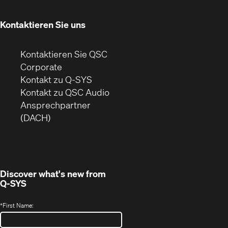
neuem
Fenster)
Kontaktieren Sie uns
Kontaktieren Sie QSC
(Öffnet
Corporate
sich
Kontakt zu Q-SYS
in
(Öffnet
Kontakt zu QSC Audio
neuem
ein
Ansprechpartner
Fenster)
neues
(DACH)
Fenster)
Discover what's new from
Q-SYS
*
First Name: