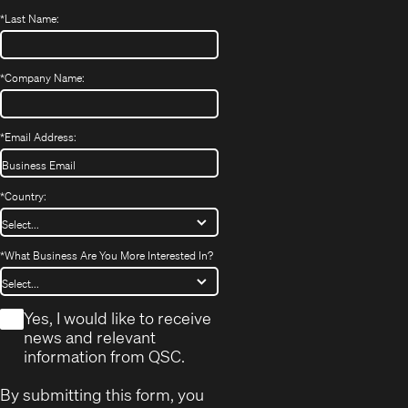
*
Last Name:
*
Company Name:
*
Email Address:
*
Country:
*
What Business Are You More Interested In?
*
Yes, I would like to receive
news and relevant
information from QSC.
By submitting this form, you