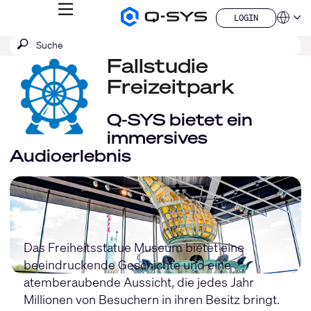
MENÜ
LOGIN
Q-
Sprache
LOGIN
SYS
SUCHE
Suche
Audio
QSYS.com (English)
Produkte
absenden
Fallstudie
India (English)
Homepage
Deutsch
Freizeitpark
Español
Français
Q-SYS bietet ein
日本語
immersives
한국어
Audioerlebnis
China (中文)
Das Freiheitsstatue Museum bietet eine
beeindruckende Geschichte und eine
atemberaubende Aussicht, die jedes Jahr
Millionen von Besuchern in ihren Besitz bringt.