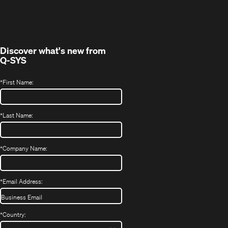
Fenster)
Discover what's new from
Q-SYS
*
First Name:
*
Last Name:
*
Company Name:
*
Email Address:
*
Country: