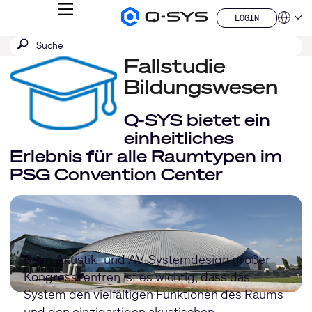
MENÜ
LOGIN
Q-
Sprache
LOGIN
SYS
SUCHE
Suche
Audio
QSYS.com (English)
Produkte
absenden
Fallstudie
India (English)
Homepage
Deutsch
Bildungswesen
Español
Français
Q-SYS bietet ein
日本語
einheitliches
한국어
Erlebnis für alle Raumtypen im
China (中文)
PSG Convention Center
Beim Akustik- und AV-Systemdesign großer
Kongresszentren ist es wichtig, dass das
System den vielfältigen Funktionen des Raums
und den einzigartigen akustischen