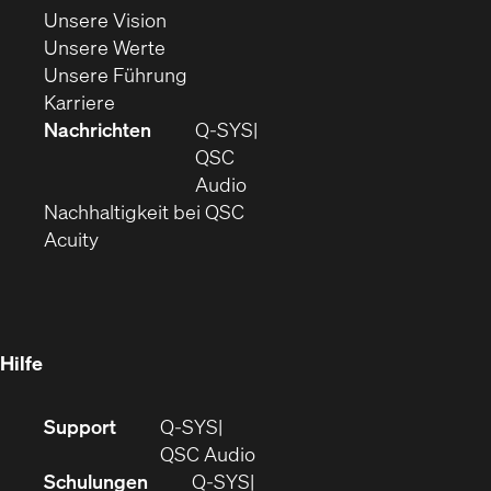
Fenster)
(Öffnet
sich
Unsere Vision
(Öffnet
sich
in
Unsere Werte
sich
in
(Öffnet
neuem
Unsere Führung
(Öffnet
in
neuem
ein
Fenster)
Karriere
sich
neuem
Fenster)
neues
Nachrichten
Q‑SYS
in
Fenster)
Fenster)
QSC
neuem
(Öffnet
Audio
Fenster)
(Öffnet
sich
Nachhaltigkeit bei QSC
(Öffnet
in
in
Acuity
sich
neuem
neuem
in
Fenster)
Fenster)
neuem
Fenster)
Hilfe
(Öffnet
Support
Q-SYS
sich
(Öffnet
QSC Audio
in
sich
Schulungen
Q‑SYS