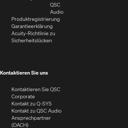
neuem
in
QSC
Fenster)
(Öffnet
neuem
Audio
(Öffnet
sich
Fenster)
Produktregistrierung
(Öffnet
ein
in
Garantieerklärung
sich
neues
neuem
Acuity-Richtlinie zu
(Öffnet
in
Fenster)
Fenster)
Sicherheitslücken
sich
neuem
in
Fenster)
neuem
Fenster)
Kontaktieren Sie uns
Kontaktieren Sie QSC
(Öffnet
Corporate
sich
Kontakt zu Q-SYS
in
(Öffnet
Kontakt zu QSC Audio
neuem
ein
Ansprechpartner
Fenster)
neues
(DACH)