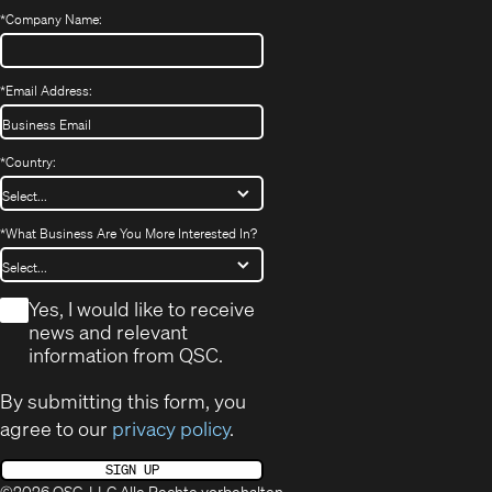
*
Company Name:
*
Email Address:
*
Country:
*
What Business Are You More Interested In?
*
Yes, I would like to receive
news and relevant
information from QSC.
By submitting this form, you
agree to our
privacy policy
.
SIGN UP
©2026 QSC, LLC Alle Rechte vorbehalten