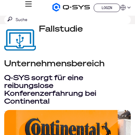
MENÜ
LOGIN
Q-
Sprache
LOGIN
SYS
SUCHE
Suche
Audio
QSYS.com (English)
Produkte
absenden
Fallstudie
India (English)
Homepage
Deutsch
Español
Français
日本語
한국어
Unternehmensbereich
China (中文)
Q-SYS sorgt für eine
reibungslose
Konferenzerfahrung bei
Continental