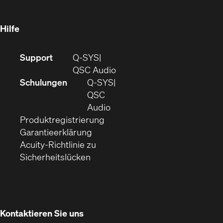
neuem
Fenster)
Hilfe
(Öffnet
Support
Q-SYS
sich
(Öffnet
QSC Audio
in
sich
Schulungen
Q‑SYS
neuem
in
QSC
Fenster)
(Öffnet
neuem
Audio
(Öffnet
sich
Fenster)
Produktregistrierung
(Öffnet
ein
in
Garantieerklärung
sich
neues
neuem
Acuity-Richtlinie zu
(Öffnet
in
Fenster)
Fenster)
Sicherheitslücken
sich
neuem
in
Fenster)
neuem
Fenster)
Kontaktieren Sie uns