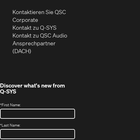
Kontaktieren Sie QSC
(Öffnet
Corporate
sich
Kontakt zu Q-SYS
in
(Öffnet
Kontakt zu QSC Audio
neuem
ein
Ansprechpartner
Fenster)
neues
(DACH)
Fenster)
Discover what's new from
Q-SYS
*
First Name:
*
Last Name: