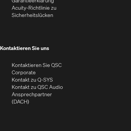
(Öffnet
ein
in
Garantieerklärung
sich
neues
neuem
Acuity-Richtlinie zu
(Öffnet
in
Fenster)
Fenster)
Sicherheitslücken
sich
neuem
in
Fenster)
neuem
Fenster)
Kontaktieren Sie uns
Kontaktieren Sie QSC
(Öffnet
Corporate
sich
Kontakt zu Q-SYS
in
(Öffnet
Kontakt zu QSC Audio
neuem
ein
Ansprechpartner
Fenster)
neues
(DACH)
Fenster)