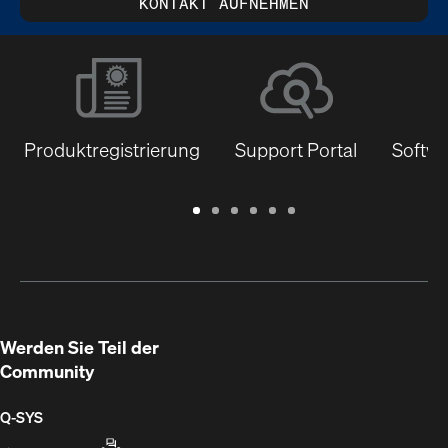
KONTAKT AUFNEHMEN
Produktregistrierung
Support Portal
Softwa
Garantie
Support
Software
Schulungen
Dokumentenbibliothek
Q-
/
Portal
&
SYS
Registrierung
Firmware
Communities
für
Entwickler
Werden Sie Teil der
Community
Q‑SYS