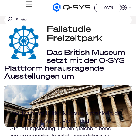
MENÜ
LOGIN
Q-
Sprache
LOGIN
SYS
SUCHE
Suche
Audio
QSYS.com (English)
Produkte
absenden
Fallstudie
India (English)
Homepage
Deutsch
Freizeitpark
Español
Français
Das British Museum
日本語
setzt mit der Q-SYS
한국어
Plattform herausragende
China (中文)
Ausstellungen um
Das Team des British Museum entschied sich
für Q-SYS als Audio-, Video- und
Steuerungslösung, um ein gleichbleibend
hervorragendes Ausstellungserlebnis zu