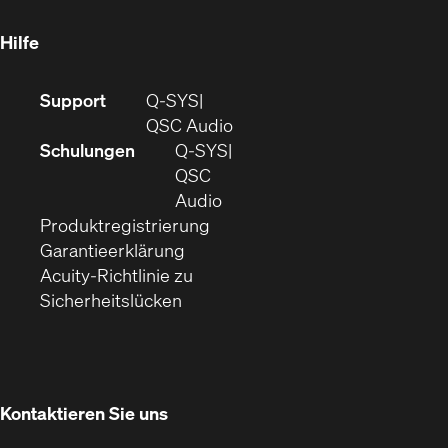
neuem
Fenster)
Hilfe
(Öffnet
Support
Q-SYS
sich
(Öffnet
QSC Audio
in
sich
Schulungen
Q‑SYS
neuem
in
QSC
Fenster)
(Öffnet
neuem
Audio
(Öffnet
sich
Fenster)
Produktregistrierung
(Öffnet
ein
in
Garantieerklärung
sich
neues
neuem
Acuity-Richtlinie zu
(Öffnet
in
Fenster)
Fenster)
Sicherheitslücken
sich
neuem
in
Fenster)
neuem
Fenster)
Kontaktieren Sie uns