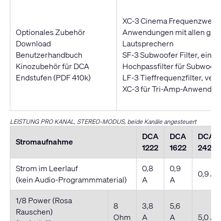
XC-3 Cinema Frequenzweich
Optionales Zubehör
Anwendungen mit allen gän
Download
Lautsprechern
Benutzerhandbuch
SF-3 Subwoofer Filter, ein ei
Kinozubehör für DCA
Hochpassfilter für Subwoofe
Endstufen
(PDF 410k)
LF-3 Tieffrequenzfilter, ve
XC-3 für Tri-Amp-Anwendu
LEISTUNG PRO KANAL, STEREO-MODUS, beide Kanäle angesteuert
DCA
DCA
DCA
Stromaufnahme
1222
1622
2422
Strom im Leerlauf
0,8
0,9
0,9 A
(kein Audio-Programmmaterial)
A
A
1/8 Power (Rosa
8
3,8
5,6
Rauschen)
Ohm
A
A
5,0 A