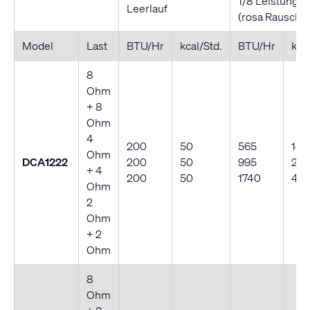
1/8 Leistung
Leerlauf
(rosa Rausche
Model
Last
BTU/Hr
kcal/Std.
BTU/Hr
kca
8
Ohm
+ 8
Ohm
4
200
50
565
145
Ohm
DCA1222
200
50
995
25
+ 4
200
50
1740
44
Ohm
2
Ohm
+ 2
Ohm
8
Ohm