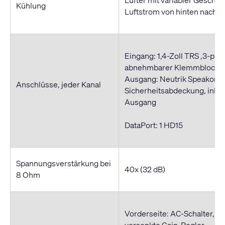
Kühlung
Luftstrom von hinten nach v
Eingang: 1,4-Zoll TRS ,3-pin
abnehmbarer Klemmblock
Ausgang: Neutrik Speakon®
Anschlüsse, jeder Kanal
Sicherheitsabdeckung, inklu
Ausgang
DataPort: 1 HD15
Spannungsverstärkung bei
40x (32 dB)
8 Ohm
Vorderseite: AC-Schalter, Ka
versenkte Gain-Regler