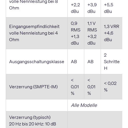
volle Nennleistung bei 8
+2,2
+3,9
+5,5
Ohm
dBu
dBu
dBu
0,9
1,1 V
Eingangsempfindlichkeit
1,3 VRR
RMS
RMS
volle Nennleistung bei 4
+4,6
+1,3
+3,2
Ohm
dBu
dBu
dBu
2
Ausgangsschaltungsklasse
AB
AB
Schritte
H
<
<
< 0,02
Verzerrung (SMPTE-IM)
0,01
0,01
%
%
%
Alle Modelle
Verzerrung (typisch)
20 Hz bis 20 kHz: 10 dB