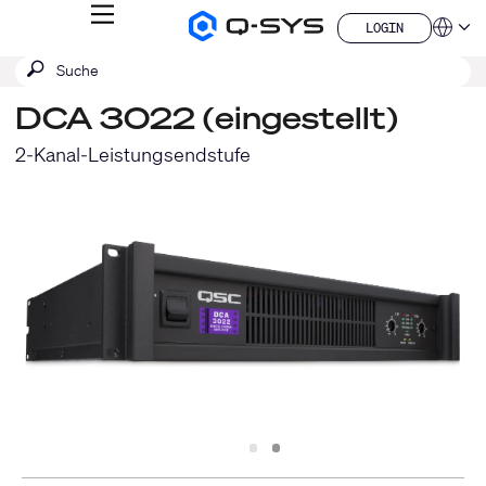
MENÜ
LOGIN
Q-
Sprache
LOGIN
SYS
SUCHE
Suche
Audio
QSYS.com (English)
Produkte
absenden
India (English)
Homepage
DCA 3022 (eingestellt)
Deutsch
Español
2-Kanal-Leistungsendstufe
Français
日本語
한국어
China (中文)
Slide
Slide
1
2