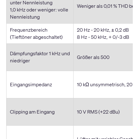
unter Nennleistung
Weniger als 0,01 % THD bei
1,0 kHz oder weniger: volle
Nennleistung
Frequenzbereich
20 Hz - 20 kHz, ± 0,2 dB
(Tieftöner abgeschaltet)
8 Hz - 50 kHz, + 0/-3 dB
Dämpfungsfaktor 1 kHz und
Größer als 500
niedriger
Eingangsimpedanz
10 kΩ unsymmetrisch, 20 k
Clipping am Eingang
10 V RMS (+22 dBu)
Lüfter mit variabler Geschwi