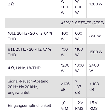
W
W
2 Ω
1200 W
600
800
W
W
MONO-BETRIEB GEBRÜC
16 Ω, 20 Hz - 20 kHz, 0,1 %
400
600
850 W
THD
W
W
8 Ω, 20 Hz - 20 kHz, 0,1 %
700
1100
1500 W
THD
W
W
1200
1600
2400
4 Ω, 1 kHz, 1 % THD
W
W
W
Signal-Rausch-Abstand
>
>106
> 108
20 Hz bis 20 kHz,
107
dB
dB
ungewichtet
dB
1,0
1,2 V
1,5 V
Eingangsempfindlichkeit
VrM
RMS
RMS