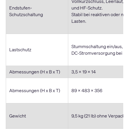
Vollkurzschluss, Leerlauf, W
Endstufen-
und HF-Schutz.
Schutzschaltung
Stabil bei reaktiven oder ni
Lasten.
Stummschaltung ein/aus, Ab
Lastschutz
DC-Stromversorgung bei Fe
Abmessungen (H x B x T)
3,5 x 19 x 14
Abmessungen (H x B x T)
89 x 483 x 356
Gewicht
9,5 kg (21 lb) ohne Verpacku