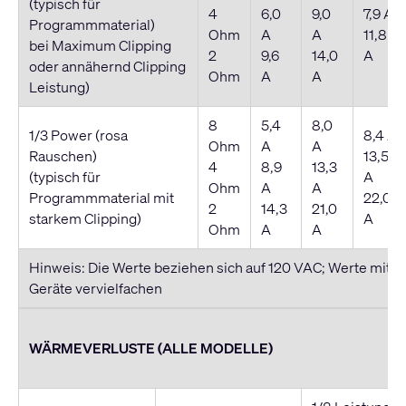
(typisch für
4
6,0
9,0
7,9 A
Programmmaterial)
Ohm
A
A
11,8
bei Maximum Clipping
2
9,6
14,0
A
oder annähernd Clipping
Ohm
A
A
Leistung)
8
5,4
8,0
1/3 Power (rosa
8,4 A
Ohm
A
A
Rauschen)
13,5
4
8,9
13,3
(typisch für
A
Ohm
A
A
Programmmaterial mit
22,0
2
14,3
21,0
starkem Clipping)
A
Ohm
A
A
Hinweis: Die Werte beziehen sich auf 120 VAC; Werte mit 0,
Geräte vervielfachen
WÄRMEVERLUSTE (ALLE MODELLE)