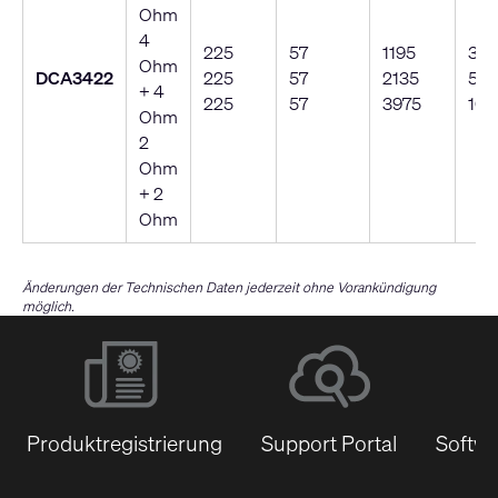
Ohm
4
225
57
1195
30
Ohm
DCA3422
225
57
2135
54
+ 4
225
57
3975
100
Ohm
2
Ohm
+ 2
Ohm
Änderungen der Technischen Daten jederzeit ohne Vorankündigung
möglich.
Produktregistrierung
Support Portal
Softwa