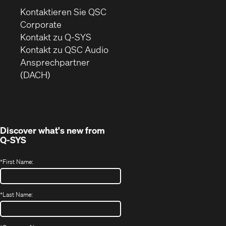
Kontaktieren Sie QSC
(Öffnet
Corporate
sich
Kontakt zu Q-SYS
in
(Öffnet
Kontakt zu QSC Audio
neuem
ein
Ansprechpartner
Fenster)
neues
(DACH)
Fenster)
Discover what's new from
Q-SYS
*
First Name:
*
Last Name: