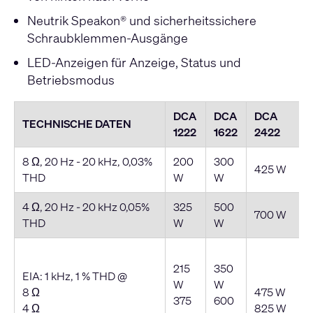
Neutrik Speakon® und sicherheitssichere
Schraubklemmen-Ausgänge
LED-Anzeigen für Anzeige, Status und
Betriebsmodus
DCA
DCA
DCA
TECHNISCHE DATEN
1222
1622
2422
8 Ω, 20 Hz - 20 kHz, 0,03%
200
300
425 W
THD
W
W
4 Ω, 20 Hz - 20 kHz 0,05%
325
500
700 W
THD
W
W
215
350
EIA: 1 kHz, 1 % THD @
W
W
8 Ω
475 W
375
600
4 Ω
825 W