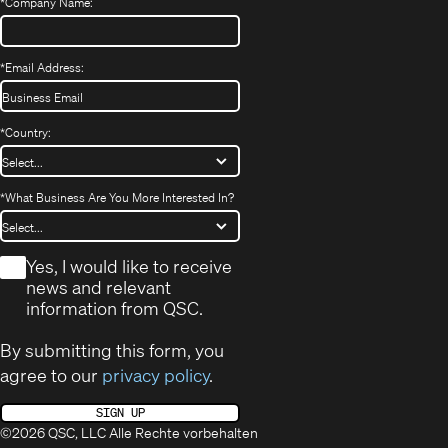
*
Company Name:
*
Email Address:
*
Country:
*
What Business Are You More Interested In?
*
Yes, I would like to receive
news and relevant
information from QSC.
By submitting this form, you
agree to our
privacy policy
.
SIGN UP
©2026 QSC, LLC Alle Rechte vorbehalten