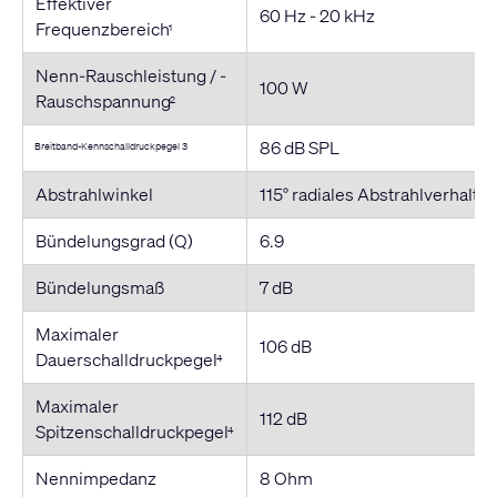
Effektiver
60 Hz - 20 kHz
Frequenzbereich
1
Nenn-Rauschleistung / -
100 W
Rauschspannung
2
86 dB SPL
Breitband-Kennschalldruckpegel 3
Abstrahlwinkel
115° radiales Abstrahlverhalt
Bündelungsgrad (Q)
6.9
Bündelungsmaß
7 dB
Maximaler
106 dB
Dauerschalldruckpegel
4
Maximaler
112 dB
Spitzenschalldruckpegel
4
Nennimpedanz
8 Ohm