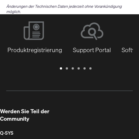
Änderungen der Technischen Daten jederzeit ohne Vorankündigung
möglich.
Produktregistrierung
Support Portal
Softwa
Garantie
Support
Software
Schulungen
Dokumentenbibliothek
Q-
/
Portal
&
SYS
Registrierung
Firmware
Communities
für
Entwickler
Werden Sie Teil der
Community
Q‑SYS