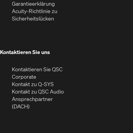
(Öffnet
ein
in
Garantieerklärung
sich
neues
neuem
Acuity-Richtlinie zu
(Öffnet
in
Fenster)
Fenster)
Sicherheitslücken
sich
neuem
in
Fenster)
neuem
Fenster)
Kontaktieren Sie uns
Kontaktieren Sie QSC
(Öffnet
Corporate
sich
Kontakt zu Q-SYS
in
(Öffnet
Kontakt zu QSC Audio
neuem
ein
Ansprechpartner
Fenster)
neues
(DACH)
Fenster)