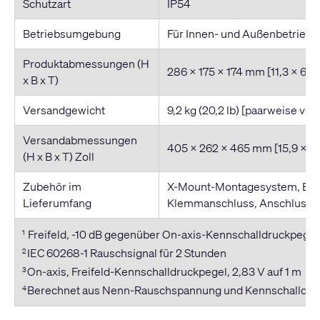
Schutzart
IP54
Betriebsumgebung
Für Innen- und Außenbetrieb
Produktabmessungen (H
286 x 175 x 174 mm [11,3 x 6,9 
x B x T)
Versandgewicht
9,2 kg (20,2 lb) [paarweise ver
Versandabmessungen
405 x 262 x 465 mm [15,9 x 10,
(H x B x T) Zoll
Zubehör im
X-Mount-Montagesystem, Eur
Lieferumfang
Klemmanschluss, Anschluss-
Freifeld, -10 dB gegenüber On-axis-Kennschalldruckpegel
1
IEC 60268-1 Rauschsignal für 2 Stunden
2
On-axis, Freifeld-Kennschalldruckpegel, 2,83 V auf 1 m
3
Berechnet aus Nenn-Rauschspannung und Kennschalldru
4