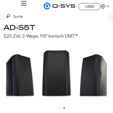
MENÜ
LOGIN
Q-
Sprache
LOGIN
SYS
SUCHE
Suche
Audio
QSYS.com (English)
Produkte
absenden
India (English)
Homepage
AD-S5T
Deutsch
Español
5,25 Zoll, 2-Wege, 115° konisch DMT™
Français
日本語
한국어
China (中文)
Slide
Slide
1
2