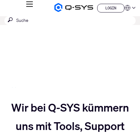
MENÜ
LOGIN
Q-
Sprache
LOGIN
SYS
SUCHE
Suche
Audio
QSYS.com (English)
Produkte
absenden
India (English)
Aktuelle
Homepage
Deutsch
Folie:
Español
3
Français
日本語
/
한국어
5
China (中文)
Slider
Wir bei Q-SYS kümmern
Slider
nach
uns mit Tools, Support