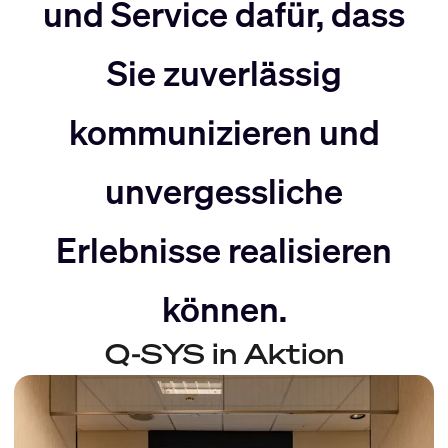
nach
Rechts
und Service dafür, dass
Sie zuverlässig
Links
bewegen
kommunizieren und
bewegen
unvergessliche
Erlebnisse realisieren
können.
Q-SYS in Aktion