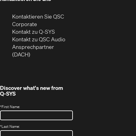
Kontaktieren Sie QSC
(Öffnet
Corporate
sich
Kontakt zu Q-SYS
in
(Öffnet
Kontakt zu QSC Audio
neuem
ein
Ansprechpartner
Fenster)
neues
(DACH)
Fenster)
Discover what's new from
Q-SYS
*
First Name:
*
Last Name: