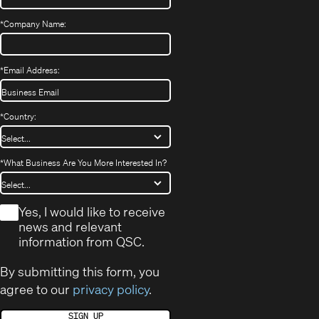
*
Company Name:
*
Email Address:
*
Country:
*
What Business Are You More Interested In?
*
Yes, I would like to receive
news and relevant
information from QSC.
By submitting this form, you
agree to our
privacy policy
.
SIGN UP