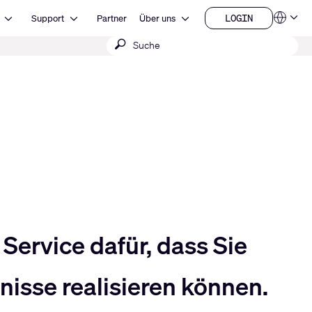
Open Ressourcen
Open Support
Open Über uns
LOGIN
Support
Partner
Über uns
Sprachen
LOGIN
Suche
QSYS.com (English)
India (English)
absenden
Deutsch
Español
Français
日本語
한국어
China (中文)
Service dafür, dass Sie
isse realisieren können.