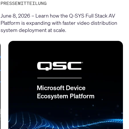
PRESSEMITTEILUNG
June 8, 2026 – Learn how the Q-SYS Full Stack AV
Platform is expanding with faster video distribution
system deployment at scale.