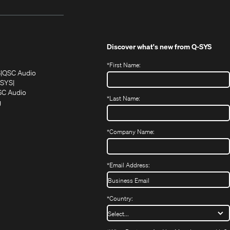
Discover what's new from
Q-SYS
*
First Name:
(Öffnet
(Öffnet
S
QSC Audio
sich
sich
‑SYS
in
(Öffnet
in
C Audio
*
Last Name:
neuem
(Öffnet
sich
neuem
g
ffnet
Fenster)
ein
in
Fenster)
ch
neues
neuem
fnet
Fenster)
Fenster)
*
Company Name:
h
uem
nster)
uem
*
Email Address:
nster)
*
Country: