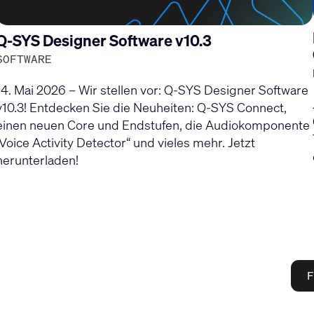
Q-SYS Designer Software v10.3
SOFTWARE
14. Mai 2026 – Wir stellen vor: Q-SYS Designer Software
v10.3! Entdecken Sie die Neuheiten: Q-SYS Connect,
einen neuen Core und Endstufen, die Audiokomponente
„Voice Activity Detector“ und vieles mehr. Jetzt
herunterladen!