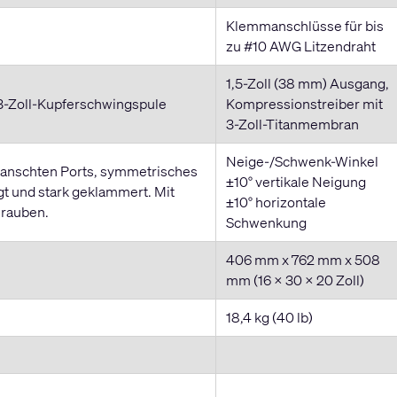
Klemmanschlüsse für bis
zu #10 AWG Litzendraht
1,5-Zoll (38 mm) Ausgang,
 3-Zoll-Kupferschwingspule
Kompressionstreiber mit
3-Zoll-Titanmembran
Neige-/Schwenk-Winkel
flanschten Ports, symmetrisches
±10° vertikale Neigung
gt und stark geklammert. Mit
±10° horizontale
hrauben.
Schwenkung
406 mm x 762 mm x 508
mm (16 x 30 x 20 Zoll)
18,4 kg (40 lb)