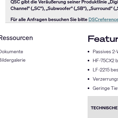
QSC gibt die Veräußerung seiner Produktlinie „Dig
Channel“ („SC“), „Subwoofer“ („SB“), „Surround“ (
Für alle Anfragen besuchen Sie bitte
DSCreferenc
Featu
Ressourcen
Passives 2
Dokumente
Bildergalerie
HF-75CX2 bie
LF-2215 bes
Verzerrungs
Geringe Tief
TECHNISCHE