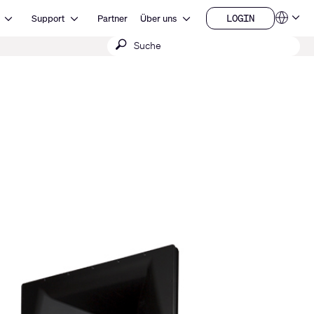
Open Ressourcen
Open Support
Open Über uns
LOGIN
Support
Partner
Über uns
Sprachen
LOGIN
Suche
QSYS.com (English)
India (English)
absenden
Deutsch
Español
Français
日本語
한국어
China (中文)