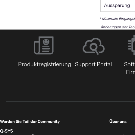
Aussparung
Maximale Eingangsl
1
Änderungen der Tech
Produktregistrierung
Support Portal
Sof
Fir
(Öff
Werden Sie Teil der Community
Über uns
in
Q‑SYS