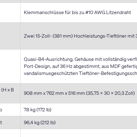
Klemmanschlüsse für bis zu #10 AWG Litzendraht
Zwei 15-Zoll- (381 mm) Hochleistungs-Tieftöner mit
Quasi-B4-Ausrichtung, Gehäuse mit vollständig ver
Port-Design, auf 36 Hz abgestimmt, aus MDF geferti
vandalismusgeschützten Tieftöner-Befestigungssc
(H x B
908 mm x 762 mm x 516 mm (35,75 x 30 x 20,3 Zoll)
o
78 kg (172 lb)
t
96,4 kg (212 lb)