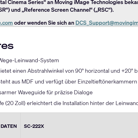
ital Cinema Series“ an Moving iMage Technologies bekann
„SR“) und „Reference Screen Channel“ („RSC“).
e.com
oder wenden Sie sich an
DCS_Support@movingim
res
-Wege-Leinwand-System
tet einen Abstrahlwinkel von 90° horizontal und +20° bis
teht aus MDF und verfügt über Einzeltieftönerkammern
armer Waveguide für präzise Dialoge
e (20 Zoll) erleichtert die Installation hinter der Leinwan
 DATEN
SC-222X