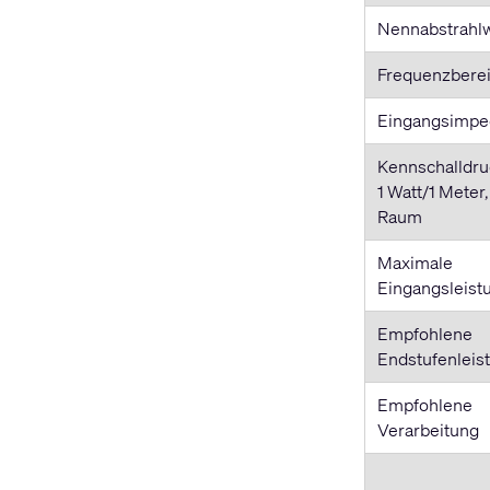
Nennabstrahlw
Frequenzbere
Eingangsimpe
Kennschalldru
1 Watt/1 Meter,
Raum
Maximale
Eingangsleist
Empfohlene
Endstufenleis
Empfohlene
Verarbeitung