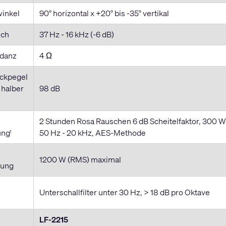
inkel
90° horizontal x +20° bis -35° vertikal
ich
37 Hz - 16 kHz (-6 dB)
danz
4 Ω
ckpegel
 halber
98 dB
2 Stunden Rosa Rauschen 6 dB Scheitelfaktor, 300 
ung
50 Hz - 20 kHz, AES-Methode
1
1200 W (RMS) maximal
tung
Unterschallfilter unter 30 Hz, > 18 dB pro Oktave
LF-2215