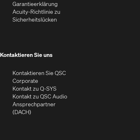
(Öffnet
ein
in
Garantieerklärung
sich
neues
neuem
Acuity-Richtlinie zu
(Öffnet
in
Fenster)
Fenster)
Sicherheitslücken
sich
neuem
in
Fenster)
neuem
Fenster)
Kontaktieren Sie uns
Kontaktieren Sie QSC
(Öffnet
Corporate
sich
Kontakt zu Q-SYS
in
(Öffnet
Kontakt zu QSC Audio
neuem
ein
Ansprechpartner
Fenster)
neues
(DACH)
Fenster)