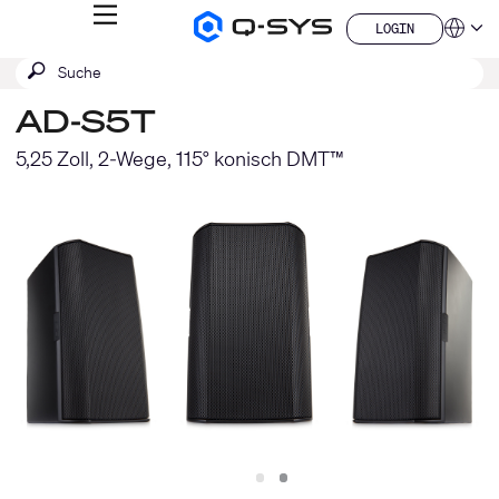
MENÜ
LOGIN
Q-
Sprache
LOGIN
SYS
SUCHE
Suche
Audio
QSYS.com (English)
Produkte
absenden
India (English)
Homepage
AD-S5T
Deutsch
Español
5,25 Zoll, 2-Wege, 115° konisch DMT™
Français
日本語
한국어
China (中文)
Slide
Slide
1
2