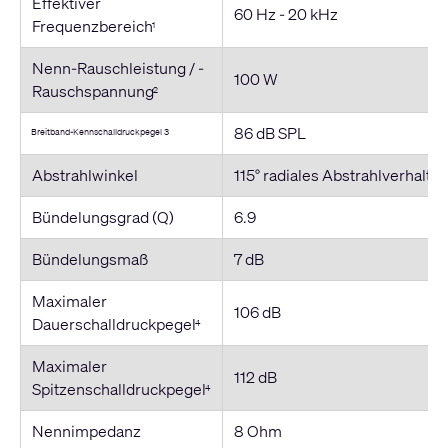
Effektiver
60 Hz - 20 kHz
Frequenzbereich
1
Nenn-Rauschleistung / -
100 W
Rauschspannung
2
86 dB SPL
Breitband-Kennschalldruckpegel 3
Abstrahlwinkel
115° radiales Abstrahlverhalt
Bündelungsgrad (Q)
6.9
Bündelungsmaß
7 dB
Maximaler
106 dB
Dauerschalldruckpegel
4
Maximaler
112 dB
Spitzenschalldruckpegel
4
Nennimpedanz
8 Ohm