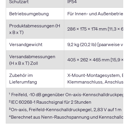
Schutzart
IP54
Betriebsumgebung
Für Innen- und Außenbetrieb
Produktabmessungen (H
286 x 175 x 174 mm [11,3 x 6,9 
x B x T)
Versandgewicht
9,2 kg (20,2 lb) [paarweise ver
Versandabmessungen
405 x 262 x 465 mm [15,9 x 10,
(H x B x T) Zoll
Zubehör im
X-Mount-Montagesystem, Eur
Lieferumfang
Klemmanschluss, Anschluss-
Freifeld, -10 dB gegenüber On-axis-Kennschalldruckpegel
1
IEC 60268-1 Rauschsignal für 2 Stunden
2
On-axis, Freifeld-Kennschalldruckpegel, 2,83 V auf 1 m
3
Berechnet aus Nenn-Rauschspannung und Kennschalldru
4