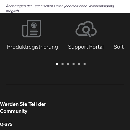
Änderungen der Technischen Daten jederzeit ohne Vorankündigung
möglich.
Produktregistrierung
Support Portal
Softwa
Garantie
Support
Software
Schulungen
Dokumentenbibliothek
Q-
/
Portal
&
SYS
Registrierung
Firmware
Communities
für
Entwickler
Werden Sie Teil der
Community
Q‑SYS