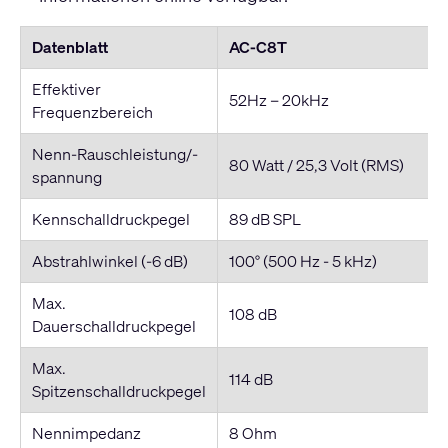
Datenblatt
AC-C8T
Effektiver
52Hz – 20kHz
Frequenzbereich
Nenn-Rauschleistung/-
80 Watt / 25,3 Volt (RMS)
spannung
Kennschalldruckpegel
89 dB SPL
Abstrahlwinkel (-6 dB)
100° (500 Hz - 5 kHz)
Max.
108 dB
Dauerschalldruckpegel
Max.
114 dB
Spitzenschalldruckpegel
Nennimpedanz
8 Ohm