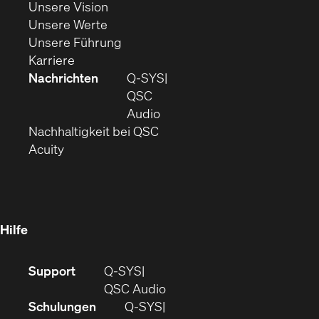
(Öffnet
sich
Unsere Vision
(Öffnet
sich
in
Unsere Werte
sich
in
(Öffnet
neuem
Unsere Führung
(Öffnet
in
neuem
ein
Fenster)
Karriere
sich
neuem
Fenster)
neues
Nachrichten
Q‑SYS
in
Fenster)
Fenster)
QSC
neuem
(Öffnet
Audio
Fenster)
(Öffnet
sich
Nachhaltigkeit bei QSC
(Öffnet
in
in
Acuity
sich
neuem
neuem
in
Fenster)
Fenster)
neuem
Fenster)
Hilfe
(Öffnet
Support
Q-SYS
sich
(Öffnet
QSC Audio
in
sich
Schulungen
Q‑SYS