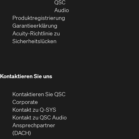
neuem
in
QSC
Fenster)
(Öffnet
neuem
Audio
(Öffnet
sich
Fenster)
Produktregistrierung
(Öffnet
ein
in
Garantieerklärung
sich
neues
neuem
Acuity-Richtlinie zu
(Öffnet
in
Fenster)
Fenster)
Sicherheitslücken
sich
neuem
in
Fenster)
neuem
Fenster)
Kontaktieren Sie uns
Kontaktieren Sie QSC
(Öffnet
Corporate
sich
Kontakt zu Q-SYS
in
(Öffnet
Kontakt zu QSC Audio
neuem
ein
Ansprechpartner
Fenster)
neues
(DACH)