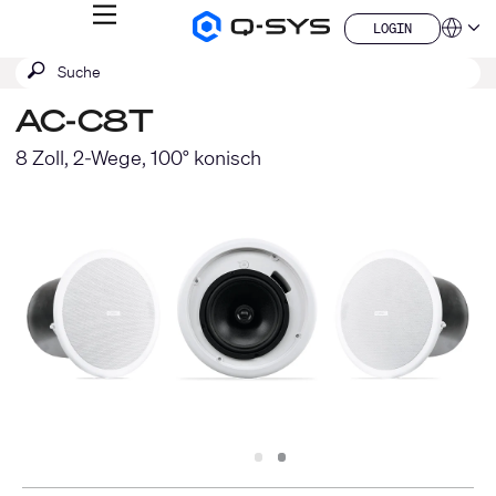
MENÜ
LOGIN
Q-
Sprache
LOGIN
SYS
SUCHE
Suche
Audio
QSYS.com (English)
Produkte
absenden
India (English)
Homepage
AC-C8T
Deutsch
Español
8 Zoll, 2-Wege, 100° konisch
Français
日本語
한국어
China (中文)
Slide
Slide
1
2