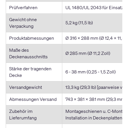
Prüfverfahren
UL 1480/UL 2043 für Einsatz 
Gewicht ohne
5,2 kg (11,5 lb)
Verpackung
Produktabmessungen
Ø 316 x 288 mm (Ø 12,4 x 11,3 Z
Maße des
Ø 285 mm (Ø 11,2 Zoll)
Deckenausschnitts
Stärke der tragenden
6 - 38 mm (0,25 - 1,5 Zoll)
Decke
Versandgewicht
13,3 kg (29,3 lb) [paarweise ver
Abmessungen Versand
743 x 381 x 381 mm (29,3 mm x 1
Zubehör im
Montageschienen u. C-Montage
Lieferumfang
Installation in Deckenplatten