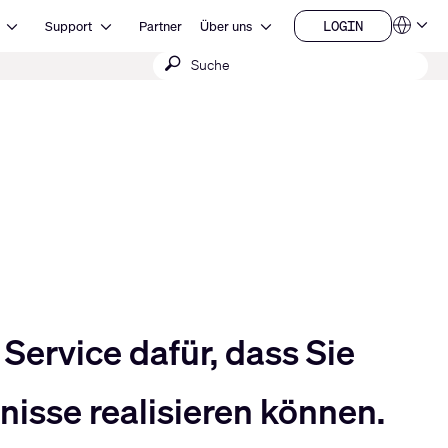
Open Ressourcen
Open Support
Open Über uns
LOGIN
Support
Partner
Über uns
Sprachen
LOGIN
Suche
QSYS.com (English)
India (English)
absenden
Deutsch
Español
Français
日本語
한국어
China (中文)
Service dafür, dass Sie
isse realisieren können.