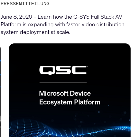
PRESSEMITTEILUNG
June 8, 2026 – Learn how the Q-SYS Full Stack AV
Platform is expanding with faster video distribution
system deployment at scale.