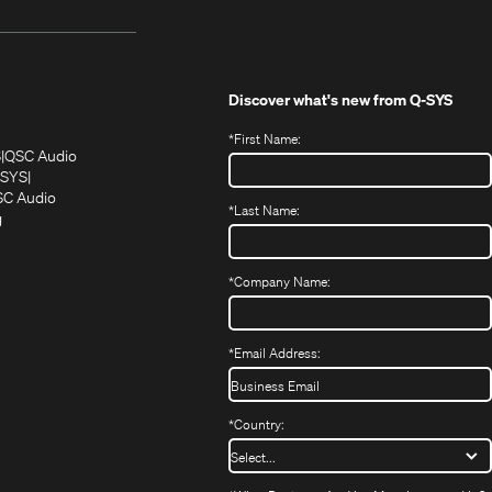
Discover what's new from
Q-SYS
*
First Name:
(Öffnet
(Öffnet
S
QSC Audio
sich
sich
‑SYS
in
(Öffnet
in
C Audio
*
Last Name:
neuem
(Öffnet
sich
neuem
g
ffnet
Fenster)
ein
in
Fenster)
ch
neues
neuem
fnet
Fenster)
Fenster)
*
Company Name:
h
uem
nster)
uem
*
Email Address:
nster)
*
Country: