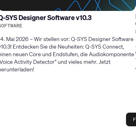
Q-SYS Designer Software v10.3
SOFTWARE
14. Mai 2026 – Wir stellen vor: Q-SYS Designer Software
v10.3! Entdecken Sie die Neuheiten: Q-SYS Connect,
einen neuen Core und Endstufen, die Audiokomponente
„Voice Activity Detector“ und vieles mehr. Jetzt
herunterladen!