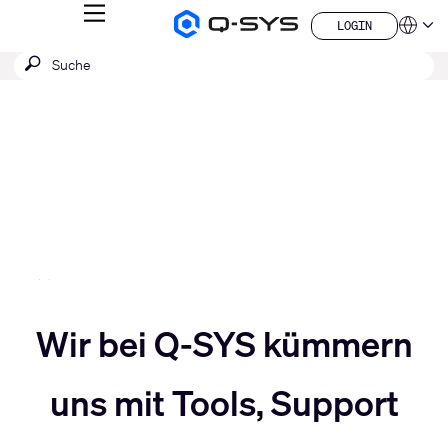
MENÜ
LOGIN
Q-
Sprache
LOGIN
SYS
SUCHE
Suche
Audio
QSYS.com (English)
Produkte
absenden
India (English)
Aktuelle
Homepage
Deutsch
Folie:
Español
3
Français
日本語
/
한국어
5
China (中文)
Slider
Wir bei Q-SYS kümmern
Slider
nach
uns mit Tools, Support