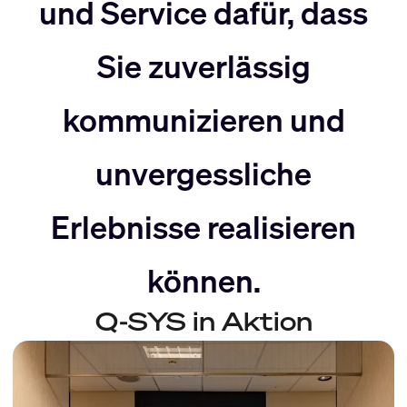
nach
Rechts
und Service dafür, dass
Sie zuverlässig
Links
bewegen
kommunizieren und
bewegen
unvergessliche
Erlebnisse realisieren
können.
Q-SYS in Aktion