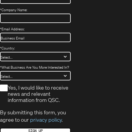
*
Company Name:
*
Email Address:
*
Country:
*
What Business Are You More Interested In?
*
Yes, I would like to receive
news and relevant
information from QSC.
By submitting this form, you
agree to our
privacy policy
.
SIGN UP