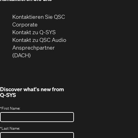
Kontaktieren Sie QSC
(Öffnet
Corporate
sich
Kontakt zu Q-SYS
in
(Öffnet
Kontakt zu QSC Audio
neuem
ein
Ansprechpartner
Fenster)
neues
(DACH)
Fenster)
Discover what's new from
Q-SYS
*
First Name:
*
Last Name: