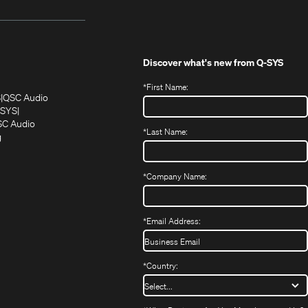
Discover what's new from
Q-SYS
*
First Name:
(Öffnet
(Öffnet
S
QSC Audio
sich
sich
‑SYS
in
(Öffnet
in
C Audio
*
Last Name:
neuem
(Öffnet
sich
neuem
g
ffnet
Fenster)
ein
in
Fenster)
ch
neues
neuem
fnet
Fenster)
Fenster)
*
Company Name:
h
uem
nster)
uem
*
Email Address:
nster)
*
Country: