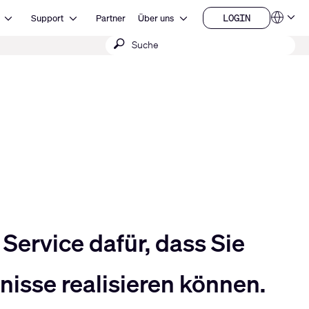
Open Ressourcen
Open Support
Open Über uns
LOGIN
Support
Partner
Über uns
Sprachen
LOGIN
Suche
QSYS.com (English)
India (English)
absenden
Deutsch
Español
Français
日本語
한국어
China (中文)
Service dafür, dass Sie
isse realisieren können.