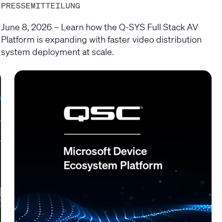
PRESSEMITTEILUNG
June 8, 2026 – Learn how the Q-SYS Full Stack AV
Platform is expanding with faster video distribution
system deployment at scale.