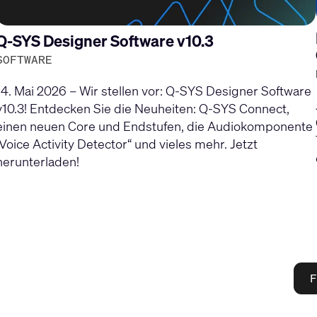
Q-SYS Designer Software v10.3
SOFTWARE
14. Mai 2026 – Wir stellen vor: Q-SYS Designer Software
v10.3! Entdecken Sie die Neuheiten: Q-SYS Connect,
einen neuen Core und Endstufen, die Audiokomponente
„Voice Activity Detector“ und vieles mehr. Jetzt
herunterladen!