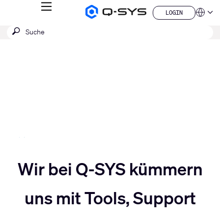
MENÜ
LOGIN
Q-
Sprache
LOGIN
SYS
SUCHE
Suche
Audio
QSYS.com (English)
Produkte
absenden
India (English)
Aktuelle
Homepage
Deutsch
Folie:
Español
3
Français
日本語
/
한국어
5
China (中文)
Slider
Wir bei Q-SYS kümmern
Slider
nach
uns mit Tools, Support