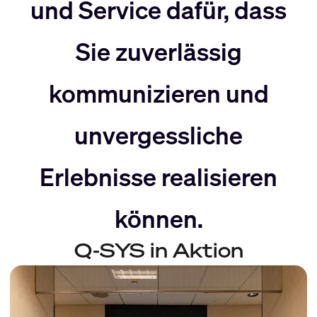
nach
Rechts
und Service dafür, dass
Sie zuverlässig
Links
bewegen
kommunizieren und
bewegen
unvergessliche
Erlebnisse realisieren
können.
Q-SYS in Aktion