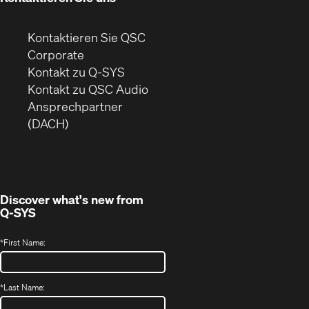
Kontaktieren Sie QSC
(Öffnet
Corporate
sich
Kontakt zu Q-SYS
in
(Öffnet
Kontakt zu QSC Audio
neuem
ein
Ansprechpartner
Fenster)
neues
(DACH)
Fenster)
Discover what's new from
Q-SYS
*
First Name:
*
Last Name: