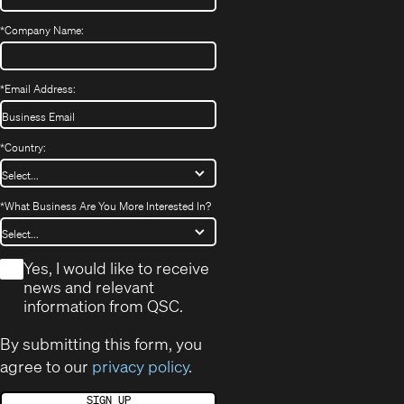
*
Company Name:
*
Email Address:
*
Country:
*
What Business Are You More Interested In?
*
Yes, I would like to receive
news and relevant
information from QSC.
By submitting this form, you
agree to our
privacy policy
.
SIGN UP