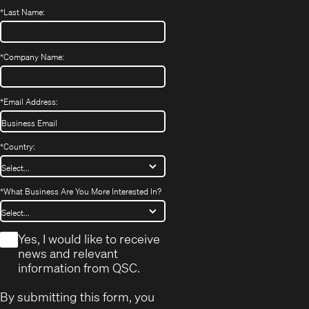
*
Last Name:
*
Company Name:
*
Email Address:
*
Country:
*
What Business Are You More Interested In?
*
Yes, I would like to receive
news and relevant
information from QSC.
By submitting this form, you