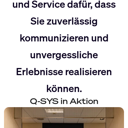
nach
Rechts
und Service dafür, dass
Sie zuverlässig
Links
bewegen
kommunizieren und
bewegen
unvergessliche
Erlebnisse realisieren
können.
Q-SYS in Aktion