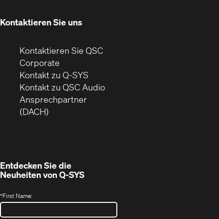
neuem
Fenster)
Kontaktieren Sie uns
Kontaktieren Sie QSC
(Öffnet
Corporate
sich
Kontakt zu Q-SYS
in
(Öffnet
Kontakt zu QSC Audio
neuem
ein
Ansprechpartner
Fenster)
neues
(DACH)
Fenster)
Entdecken Sie die
Neuheiten von
Q-SYS
*
First Name: