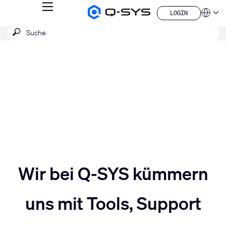
MENÜ
LOGIN
Q-
Sprache
LOGIN
SYS
SUCHE
Suche
Audio
QSYS.com (English)
Produkte
absenden
India (English)
Aktuelle
Homepage
Deutsch
Folie:
Español
3
Français
日本語
/
한국어
5
China (中文)
Slider
Wir bei Q-SYS kümmern
Slider
nach
uns mit Tools, Support