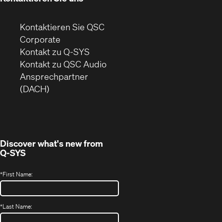
Kontaktieren Sie QSC
(Öffnet
Corporate
sich
Kontakt zu Q-SYS
in
(Öffnet
Kontakt zu QSC Audio
neuem
ein
Ansprechpartner
Fenster)
neues
(DACH)
Fenster)
Discover what's new from
Q-SYS
*
First Name:
*
Last Name: