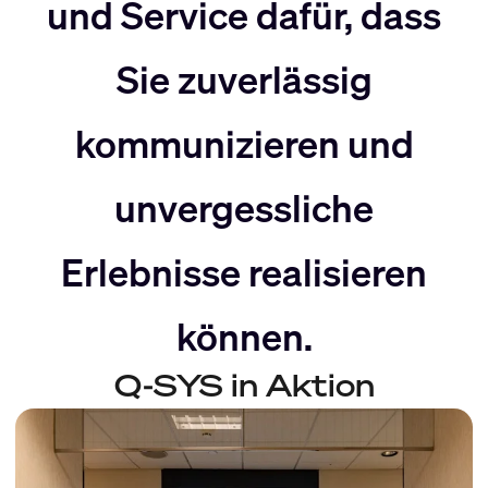
nach
Rechts
und Service dafür, dass
Sie zuverlässig
Links
bewegen
kommunizieren und
bewegen
unvergessliche
Erlebnisse realisieren
können.
Q-SYS in Aktion