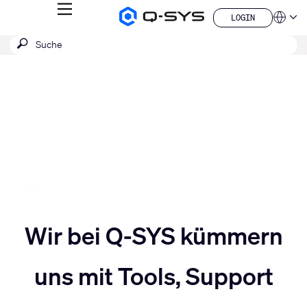
MENÜ
LOGIN
Q-
Sprache
LOGIN
SYS
SUCHE
Suche
Audio
QSYS.com (English)
Produkte
absenden
India (English)
Aktuelle
Homepage
Deutsch
Folie:
Español
3
Français
日本語
/
한국어
5
China (中文)
Slider
Wir bei Q-SYS kümmern
Slider
nach
uns mit Tools, Support