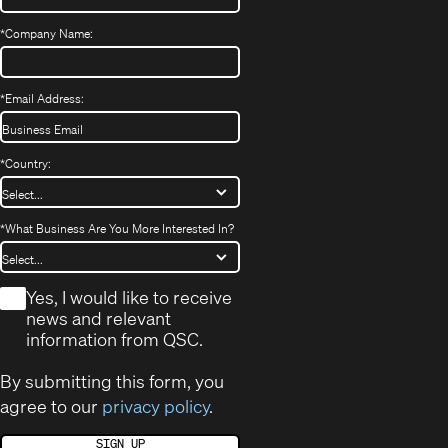
*
Company Name:
*
Email Address:
*
Country:
*
What Business Are You More Interested In?
*
Yes, I would like to receive
news and relevant
information from QSC.
By submitting this form, you
agree to our
privacy policy
.
SIGN UP