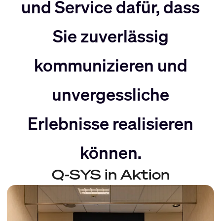
nach
Rechts
und Service dafür, dass
Sie zuverlässig
Links
bewegen
kommunizieren und
bewegen
unvergessliche
Erlebnisse realisieren
können.
Q-SYS in Aktion