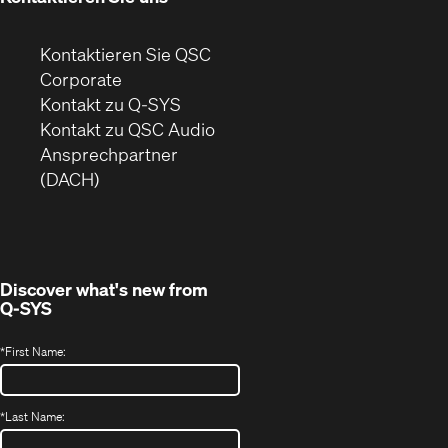
Kontaktieren Sie QSC
(Öffnet
Corporate
sich
Kontakt zu Q-SYS
in
(Öffnet
Kontakt zu QSC Audio
neuem
ein
Ansprechpartner
Fenster)
neues
(DACH)
Fenster)
Discover what's new from
Q-SYS
*
First Name:
*
Last Name: