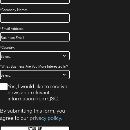
*
Company Name:
*
Email Address:
*
Country:
*
What Business Are You More Interested In?
*
Yes, I would like to receive
news and relevant
information from QSC.
By submitting this form, you
agree to our
privacy policy
.
SIGN UP