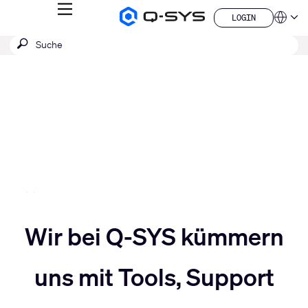
MENÜ
LOGIN
Q-
Sprache
LOGIN
SYS
SUCHE
Suche
Audio
QSYS.com (English)
Produkte
absenden
India (English)
Aktuelle
Homepage
Deutsch
Folie:
Español
3
Français
日本語
/
한국어
5
China (中文)
Slider
Wir bei Q-SYS kümmern
Slider
nach
uns mit Tools, Support