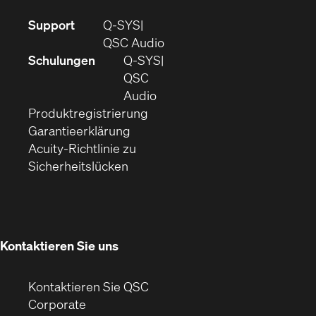
(Öffnet
Support
Q-SYS
sich
(Öffnet
QSC Audio
in
sich
Schulungen
Q‑SYS
neuem
in
QSC
Fenster)
(Öffnet
neuem
Audio
(Öffnet
sich
Fenster)
Produktregistrierung
(Öffnet
ein
in
Garantieerklärung
sich
neues
neuem
Acuity-Richtlinie zu
(Öffnet
in
Fenster)
Fenster)
Sicherheitslücken
sich
neuem
in
Fenster)
neuem
Fenster)
Kontaktieren Sie uns
Kontaktieren Sie QSC
(Öffnet
Corporate