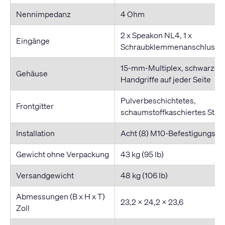
Nennimpedanz
4 Ohm
2 x Speakon NL4, 1 x
Eingänge
Schraubklemmenanschluss
15-mm-Multiplex, schwarzer 
Gehäuse
Handgriffe auf jeder Seite
Pulverbeschichtetes,
Frontgitter
schaumstoffkaschiertes Stahl
Installation
Acht (8) M10-Befestigungspu
Gewicht ohne Verpackung
43 kg (95 lb)
Versandgewicht
48 kg (106 lb)
Abmessungen (B x H x T)
23,2 x 24,2 x 23,6
Zoll