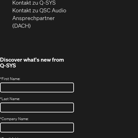
sich
Kontakt zu Q-SYS
in
(Öffnet
Kontakt zu QSC Audio
neuem
ein
Ansprechpartner
Fenster)
neues
(DACH)
Fenster)
Discover what's new from
Q-SYS
*
First Name:
*
Last Name:
*
Company Name: