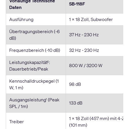
Vorläufige Technische
SB-118F
Daten
Ausführung
1 x 18 Zoll, Subwoofer
Übertragungsbereich (-6
37 Hz - 230 Hz
dB)
Frequenzbereich (-10 dB)
32 Hz - 230 Hz
Leistungskapazität
:
2
800 W / 3200 W
Dauerbetrieb/Peak
Kennschalldruckpegel (1
98 dB
W, 1 m)
Ausgangsleistung
(Peak
1
133 dB
SPL / 1m)
1 x 18 Zoll (457 mm) mit 4-Zo
Treiber
(101 mm)