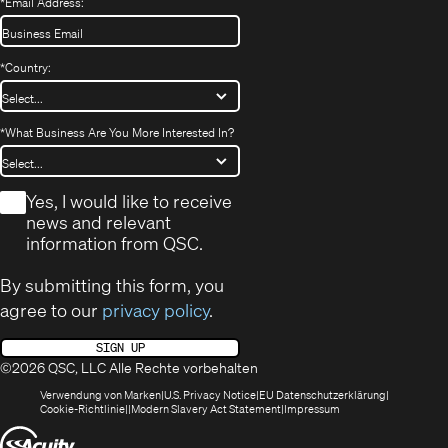
*
Email Address:
*
Country:
*
What Business Are You More Interested In?
*
Yes, I would like to receive
news and relevant
information from QSC.
By submitting this form, you
agree to our
privacy policy
.
SIGN UP
©2026 QSC, LLC Alle Rechte vorbehalten
(öffnet
(Opens
(Öffnet
Verwendung von Marken
U.S. Privacy Notice
EU Datenschutzerklärung
(öffnet
sich
in
(Opens
in
Cookie-Richtlinie
Modern Slavery Act Statement
Impressum
sich
in
new
in
neuem
(Öffnet
in
neuem
window)
new
Fenster)