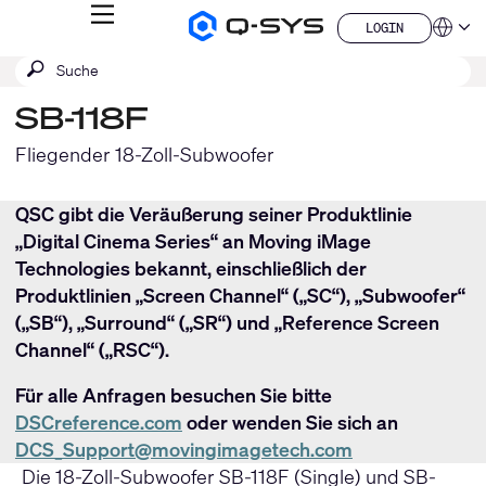
MENÜ
LOGIN
Q-
Sprache
LOGIN
SYS
SUCHE
Suche
Audio
QSYS.com (English)
Produkte
absenden
India (English)
Homepage
SB-118F
Deutsch
Español
Fliegender 18-Zoll-Subwoofer
Français
日本語
QSC gibt die Veräußerung seiner Produktlinie
한국어
„Digital Cinema Series“ an Moving iMage
China (中文)
Technologies bekannt, einschließlich der
Produktlinien „Screen Channel“ („SC“), „Subwoofer“
(„SB“), „Surround“ („SR“) und „Reference Screen
Channel“ („RSC“).
Für alle Anfragen besuchen Sie bitte
DSCreference.com
oder wenden Sie sich an
DCS_Support@movingimagetech.com
Die 18-Zoll-Subwoofer SB-118F (Single) und SB-