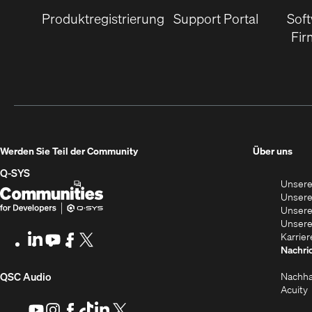
Produktregistrierung
Support Portal
Sof
Fir
(Öff
Werden Sie Teil der Community
Über uns
in
Q‑SYS
Unsere
neu
Q-
(Öffnet
Unsere
Fens
SYS
sich
Unsere
Unsere
Communities
in
Karrier
LinkedIn
(Öffnet
Youtube
(Öffnet
Facebook
(Öffnet
X
(Opens
for
neuem
Nachri
sich
sich
sich
in
Developers
Fenster)
in
in
in
new
(Öffnet
Nachha
QSC Audio
neuem
neuem
neuem
window)
(
Acuity
Fenster)
Fenster)
Fenster)
s
sich
Youtube
(Öffnet
Instagram
(Öffnet
Facebook
(Öffnet
TikTok
(Öffnet
LinkedIn
(Öffnet
X
(Opens