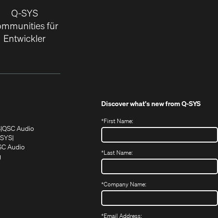
Q-SYS
mmunities für
Entwickler
Discover what's new from
Q-SYS
*
First Name:
(Öffnet
(Öffnet
S
QSC Audio
sich
sich
‑SYS
in
(Öffnet
in
C Audio
*
Last Name:
neuem
(Öffnet
sich
neuem
g
ffnet
Fenster)
ein
in
Fenster)
ch
neues
neuem
fnet
Fenster)
Fenster)
*
Company Name:
h
uem
nster)
uem
*
Email Address: