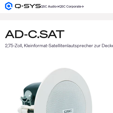
QSC Audio
QSC Corporate
Q-
SYS
SUCHE
Audio
Produkte
Homepage
AD-C.SAT
2,75-Zoll, Kleinformat-Satellitenlautsprecher zur D