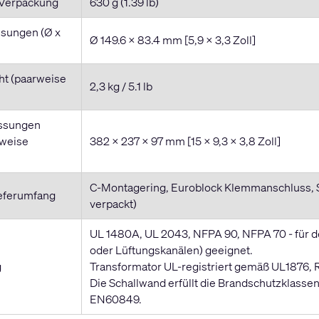
 Verpackung
630 g (1.39 lb)
sungen (Ø x
Ø 149.6 x 83.4 mm [5,9 x 3,3 Zoll]
t (paarweise
2,3 kg / 5.1 lb
ssungen
rweise
382 x 237 x 97 mm [15 x 9,3 x 3,8 Zoll]
C-Montagering, Euroblock Klemmanschluss, Sc
eferumfang
verpackt)
UL 1480A, UL 2043, NFPA 90, NFPA 70 - für d
oder Lüftungskanälen) geeignet.
g
Transformator UL-registriert gemäß UL1876,
Die Schallwand erfüllt die Brandschutzkla
EN60849.