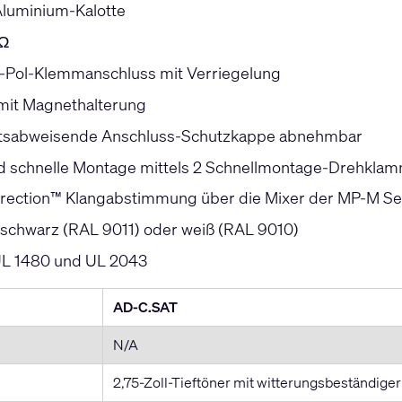
 Aluminium-Kalotte
 Ω
-Pol-Klemmanschluss mit Verriegelung
 mit Magnethalterung
itsabweisende Anschluss-Schutzkappe abnehmbar
d schnelle Montage mittels 2 Schnellmontage-Drehkla
orrection™ Klangabstimmung über die Mixer der MP-M Se
in schwarz (RAL 9011) oder weiß (RAL 9010)
 UL 1480 und UL 2043
AD-C.SAT
N/A
2,75-Zoll-Tieftöner mit witterungsbeständig