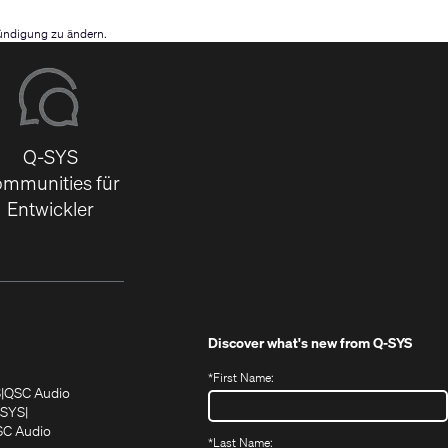
ündigung zu ändern.
Q-SYS
mmunities für
Entwickler
Discover what's new from
Q-SYS
*
First Name:
(Öffnet
(Öffnet
S
QSC Audio
sich
sich
‑SYS
in
(Öffnet
in
C Audio
*
Last Name: