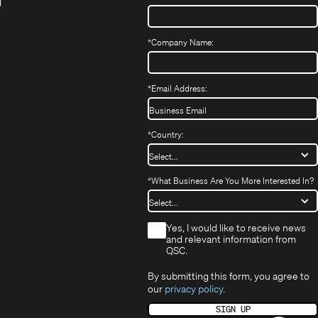
neuem
(Öffnet
sich
neuem
g
ffnet
Fenster)
ein
in
Fenster)
ch
neues
neuem
fnet
Fenster)
Fenster)
*
Company Name:
h
uem
nster)
uem
*
Email Address:
nster)
*
Country:
*
What Business Are You More Interested In?
*
Yes, I would like to receive news
and relevant information from
QSC.
By submitting this form, you agree to
our
privacy policy
.
SIGN UP