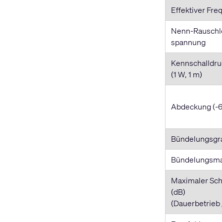
Effektiver Fr
Nenn-Rauschle
spannung
Kennschalldru
(1 W, 1 m)
Abdeckung (-6
Bündelungsgr
Bündelungsma
Maximaler Sch
(dB)
(Dauerbetrieb 