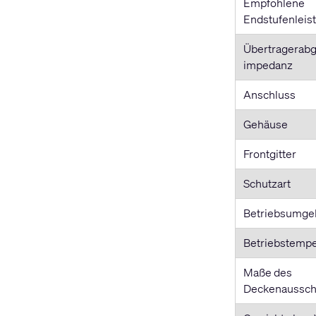
Empfohlene
Endstufenleis
Übertragerabgri
impedanz
Anschluss
Gehäuse
Frontgitter
Schutzart
Betriebsumge
Betriebstempe
Maße des
Deckenaussch