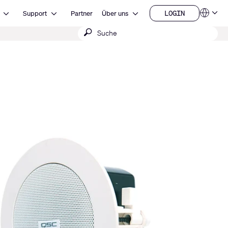
Open Ressourcen
Open Support
Open Über uns
LOGIN
Support
Partner
Über uns
Sprachen
LOGIN
Suche
QSYS.com (English)
India (English)
absenden
Deutsch
Español
Français
日本語
한국어
China (中文)