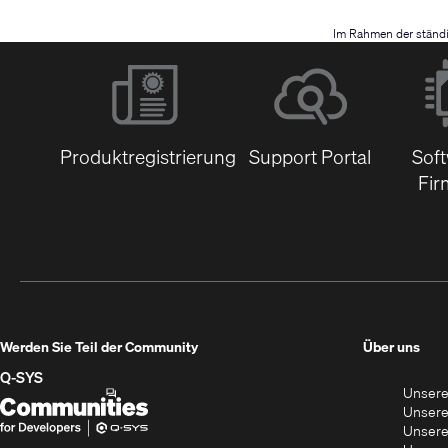
Im Rahmen der ständi
Produktregistrierung
Support Portal
Sof
Fir
(Öff
Werden Sie Teil der Community
Über uns
in
Q‑SYS
Unsere
neu
Q-
(Öffnet
Unsere
Fens
SYS
sich
Unsere