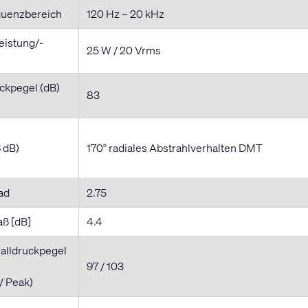
equenzbereich
120 Hz – 20 kHz
istung/-
25 W / 20 Vrms
ckpegel (dB)
83
 dB)
170° radiales Abstrahlverhalten DMT
ad
2.75
ß [dB]
4.4
alldruckpegel
97 / 103
/ Peak)