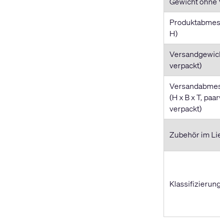
Gewicht ohne
Produktabmes
H)
Versandgewich
verpackt)
Versandabme
(H x B x T, paa
verpackt)
Zubehör im Li
Klassifizierun