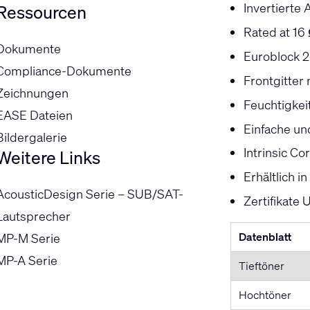
Invertierte
Ressourcen
Rated at 16
Dokumente
Euroblock 2
Compliance-Dokumente
Frontgitter
Zeichnungen
Feuchtigke
EASE Dateien
Einfache un
Bildergalerie
Intrinsic C
Weitere Links
Erhältlich 
AcousticDesign Serie – SUB/SAT-
Zertifikate
Lautsprecher
Datenblatt
MP-M Serie
MP-A Serie
Tieftöner
Hochtöner