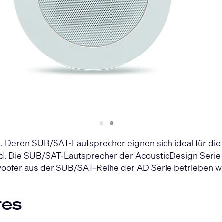
Slide
Slide
1
2
. Deren SUB/SAT-Lautsprecher eignen sich ideal für di
nd. Die SUB/SAT-Lautsprecher der AcousticDesign Serie 
bwoofer aus der SUB/SAT-Reihe der AD Serie betrieben 
res