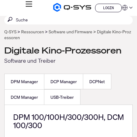
MENÜ
LOGIN
Q-
Sprache
LOGIN
SYS
SUCHE
Suche
Audio
QSYS.com (English)
Produkte
absenden
India (English)
Homepage
Q‑SYS
Ressourcen
Software und Firmware
Digitale Kino-Proz
Deutsch
essoren
Español
Français
Digitale Kino-Prozessoren
日本語
Software und Treiber
한국어
China (中文)
DPM Manager
DCP Manager
DCPNet
DCM Manager
USB-Treiber
DPM 100/100H/300/300H, DCM
100/300