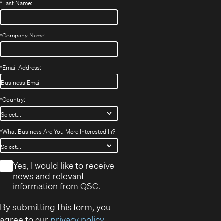
*
Last Name:
*
Company Name:
*
Email Address:
*
Country:
*
What Business Are You More Interested In?
*
Yes, I would like to receive
news and relevant
information from QSC.
By submitting this form, you
agree to our
privacy policy
.