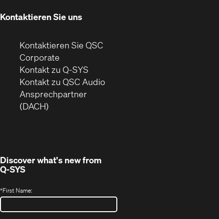
Fenster)
Kontaktieren Sie uns
Kontaktieren Sie QSC
(Öffnet
Corporate
sich
Kontakt zu Q-SYS
in
(Öffnet
Kontakt zu QSC Audio
neuem
ein
Ansprechpartner
Fenster)
neues
(DACH)
Fenster)
Discover what's new from
Q-SYS
*
First Name: