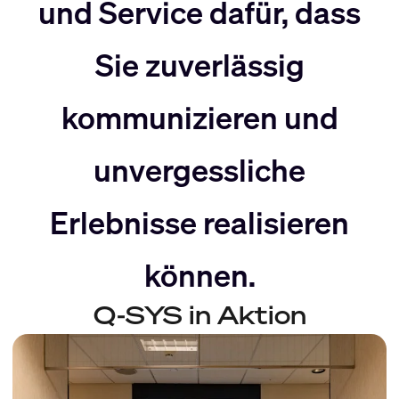
nach
Rechts
und Service dafür, dass
Sie zuverlässig
Links
bewegen
kommunizieren und
bewegen
unvergessliche
Erlebnisse realisieren
können.
Q-SYS in Aktion