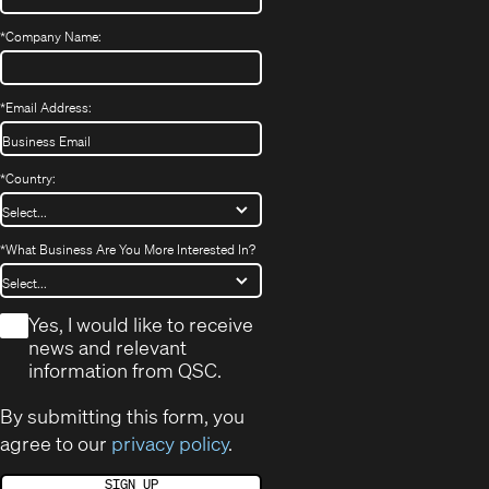
*
Company Name:
*
Email Address:
*
Country:
*
What Business Are You More Interested In?
*
Yes, I would like to receive
news and relevant
information from QSC.
By submitting this form, you
agree to our
privacy policy
.
SIGN UP