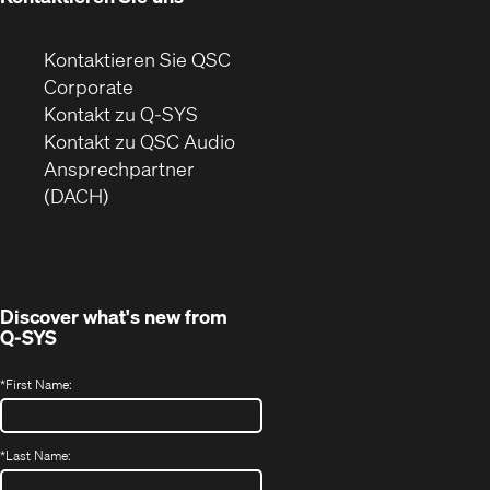
Kontaktieren Sie QSC
(Öffnet
Corporate
sich
Kontakt zu Q-SYS
in
(Öffnet
Kontakt zu QSC Audio
neuem
ein
Ansprechpartner
Fenster)
neues
(DACH)
Fenster)
Discover what's new from
Q-SYS
*
First Name:
*
Last Name: