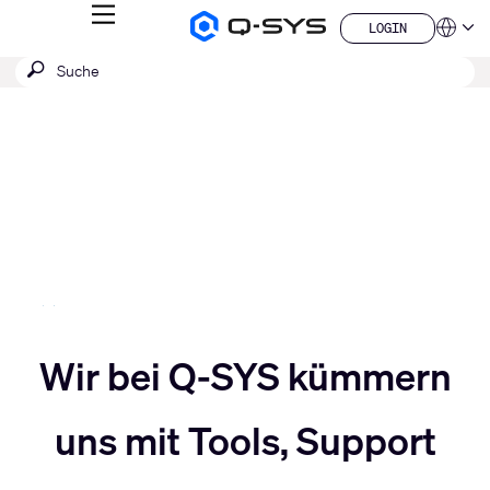
MENÜ
LOGIN
Q-
Sprache
LOGIN
SYS
SUCHE
Suche
Audio
QSYS.com (English)
Produkte
absenden
India (English)
Aktuelle
Homepage
Deutsch
Folie:
Español
3
Français
日本語
/
한국어
5
China (中文)
Slider
Wir bei Q-SYS kümmern
Slider
nach
uns mit Tools, Support