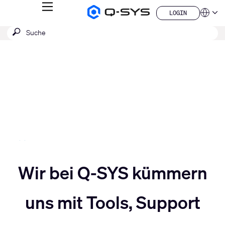
MENÜ
LOGIN
Q-
Sprache
LOGIN
SYS
SUCHE
Suche
Audio
QSYS.com (English)
Produkte
absenden
India (English)
Aktuelle
Homepage
Deutsch
Folie:
Español
3
Français
日本語
/
한국어
5
China (中文)
Slider
Wir bei Q-SYS kümmern
Slider
nach
uns mit Tools, Support