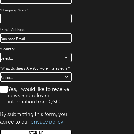
*
Company Name:
*
Email Address:
*
Country:
*
What Business Are You More Interested In?
*
Yes, I would like to receive
news and relevant
information from QSC.
By submitting this form, you
agree to our
privacy policy
.
SIGN UP