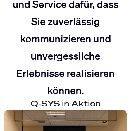
nach
Rechts
und Service dafür, dass
Sie zuverlässig
Links
bewegen
kommunizieren und
bewegen
unvergessliche
Erlebnisse realisieren
können.
Q-SYS in Aktion