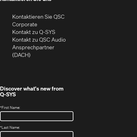
Kontaktieren Sie QSC
(Öffnet
Corporate
sich
Kontakt zu Q-SYS
in
(Öffnet
Kontakt zu QSC Audio
neuem
ein
Ansprechpartner
Fenster)
neues
(DACH)
Fenster)
Discover what's new from
Q-SYS
*
First Name:
*
Last Name: