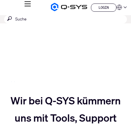
MENÜ
LOGIN
Q-
Sprache
LOGIN
SYS
SUCHE
Suche
Audio
QSYS.com (English)
Produkte
absenden
India (English)
Aktuelle
Homepage
Deutsch
Folie:
Español
3
Français
日本語
/
한국어
5
China (中文)
Slider
Wir bei Q-SYS kümmern
Slider
nach
uns mit Tools, Support