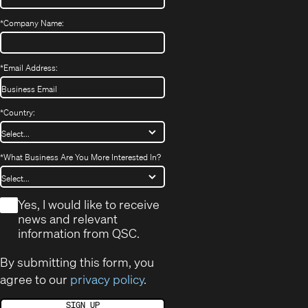
*
Company Name:
*
Email Address:
*
Country:
*
What Business Are You More Interested In?
*
Yes, I would like to receive
news and relevant
information from QSC.
By submitting this form, you
agree to our
privacy policy
.
SIGN UP