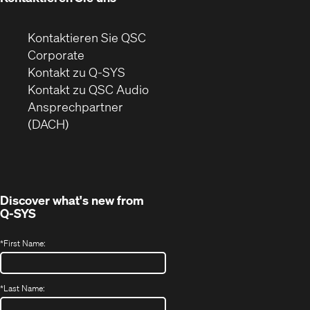
Kontaktieren Sie QSC
(Öffnet
Corporate
sich
Kontakt zu Q-SYS
in
(Öffnet
Kontakt zu QSC Audio
neuem
ein
Ansprechpartner
Fenster)
neues
(DACH)
Fenster)
Discover what's new from
Q-SYS
*
First Name:
*
Last Name: