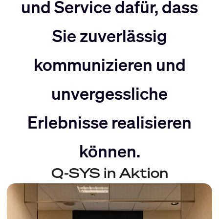
nach
Rechts
und Service dafür, dass
Sie zuverlässig
Links
bewegen
kommunizieren und
bewegen
unvergessliche
Erlebnisse realisieren
können.
Q-SYS in Aktion