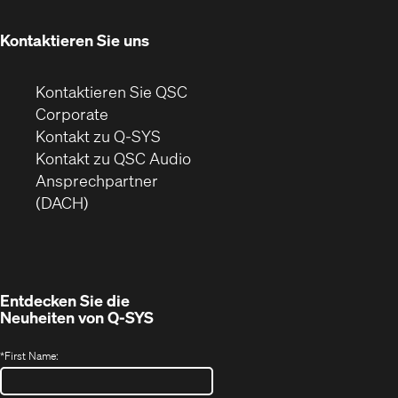
neuem
Fenster)
Kontaktieren Sie uns
Kontaktieren Sie QSC
(Öffnet
Corporate
sich
Kontakt zu Q-SYS
in
(Öffnet
Kontakt zu QSC Audio
neuem
ein
Ansprechpartner
Fenster)
neues
(DACH)
Fenster)
Entdecken Sie die
Neuheiten von
Q-SYS
*
First Name: