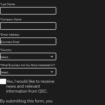
*
Last Name:
*
Company Name:
*
Email Address:
*
Country:
*
What Business Are You More Interested In?
*
Yes, I would like to receive
news and relevant
information from QSC.
By submitting this form, you