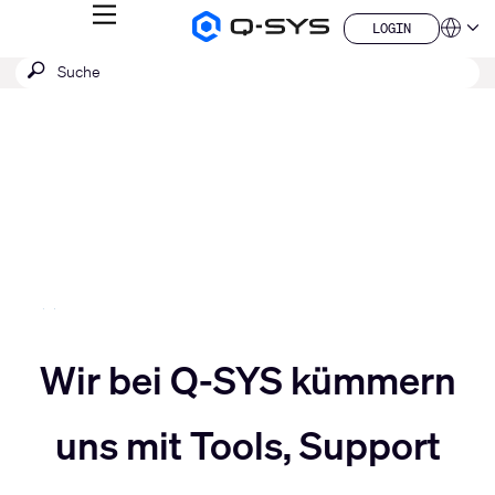
MENÜ
LOGIN
Q-
Sprache
LOGIN
SYS
SUCHE
Suche
Audio
QSYS.com (English)
Produkte
absenden
India (English)
Aktuelle
Homepage
Deutsch
Folie:
Español
3
Français
日本語
/
한국어
5
China (中文)
Slider
Wir bei Q-SYS kümmern
Slider
nach
uns mit Tools, Support