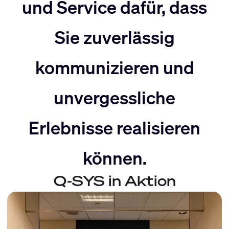
nach
Rechts
und Service dafür, dass
Sie zuverlässig
Links
bewegen
kommunizieren und
bewegen
unvergessliche
Erlebnisse realisieren
können.
Q-SYS in Aktion