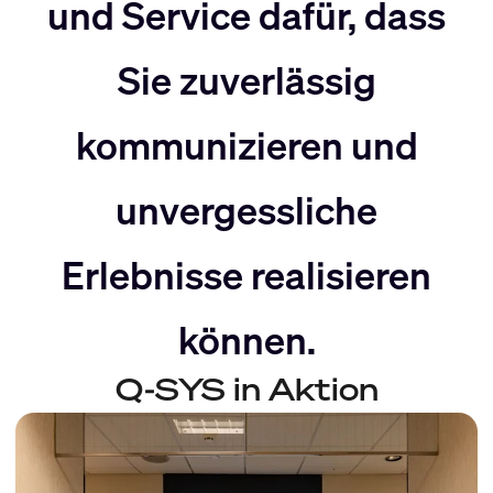
nach
Rechts
und Service dafür, dass
Sie zuverlässig
Links
bewegen
kommunizieren und
bewegen
unvergessliche
Erlebnisse realisieren
können.
Q-SYS in Aktion