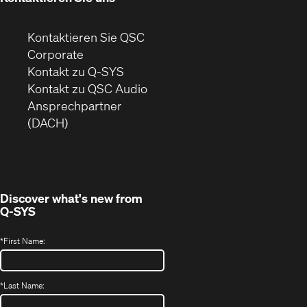
Kontaktieren Sie QSC
(Öffnet
Corporate
sich
Kontakt zu Q-SYS
in
(Öffnet
Kontakt zu QSC Audio
neuem
ein
Ansprechpartner
Fenster)
neues
(DACH)
Fenster)
Discover what's new from
Q-SYS
*
First Name:
*
Last Name: