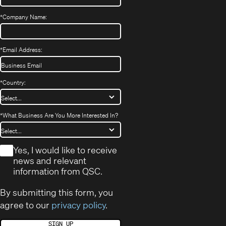
*
Company Name:
*
Email Address:
*
Country:
*
What Business Are You More Interested In?
*
Yes, I would like to receive
news and relevant
information from QSC.
By submitting this form, you
agree to our
privacy policy
.
SIGN UP