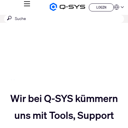
MENÜ
LOGIN
Q-
Sprache
LOGIN
SYS
SUCHE
Suche
Audio
QSYS.com (English)
Produkte
absenden
India (English)
Aktuelle
Homepage
Deutsch
Folie:
Español
3
Français
日本語
/
한국어
5
China (中文)
Slider
Wir bei Q-SYS kümmern
Slider
nach
uns mit Tools, Support