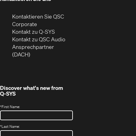
Kontaktieren Sie QSC
(Öffnet
Corporate
sich
Kontakt zu Q-SYS
in
(Öffnet
Kontakt zu QSC Audio
neuem
ein
Ansprechpartner
Fenster)
neues
(DACH)
Fenster)
Discover what's new from
Q-SYS
*
First Name:
*
Last Name: