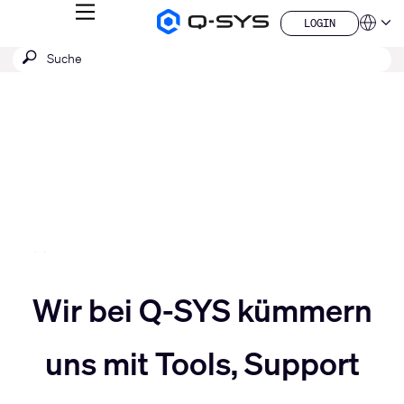
MENÜ
LOGIN
Q-
Sprache
LOGIN
SYS
SUCHE
Suche
Audio
QSYS.com (English)
Produkte
absenden
India (English)
Aktuelle
Homepage
Deutsch
Folie:
Español
3
Français
日本語
/
한국어
5
China (中文)
Slider
Wir bei Q-SYS kümmern
Slider
nach
uns mit Tools, Support