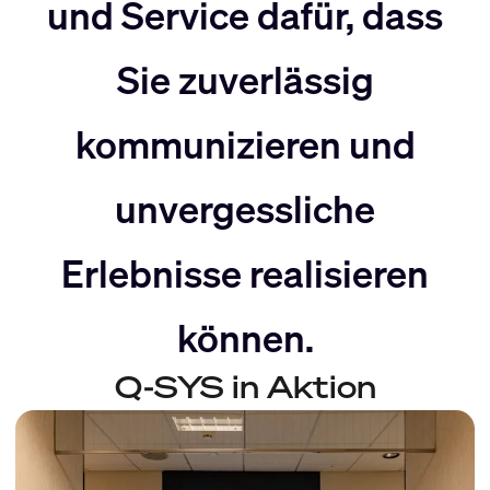
nach
Rechts
und Service dafür, dass
Sie zuverlässig
Links
bewegen
kommunizieren und
bewegen
unvergessliche
Erlebnisse realisieren
können.
Q-SYS in Aktion