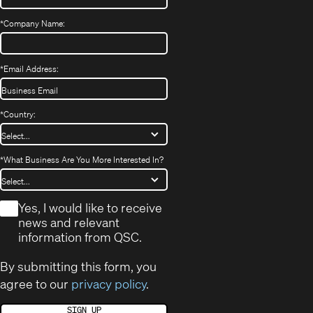
*
Company Name:
*
Email Address:
*
Country:
*
What Business Are You More Interested In?
*
Yes, I would like to receive
news and relevant
information from QSC.
By submitting this form, you
agree to our
privacy policy
.
SIGN UP