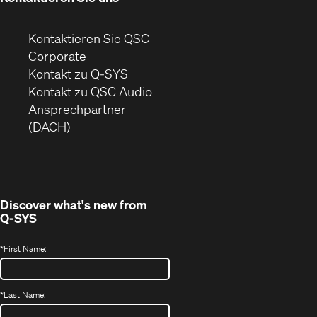
Kontaktieren Sie QSC
(Öffnet
Corporate
sich
Kontakt zu Q-SYS
in
(Öffnet
Kontakt zu QSC Audio
neuem
ein
Ansprechpartner
Fenster)
neues
(DACH)
Fenster)
Discover what's new from
Q-SYS
*
First Name:
*
Last Name: