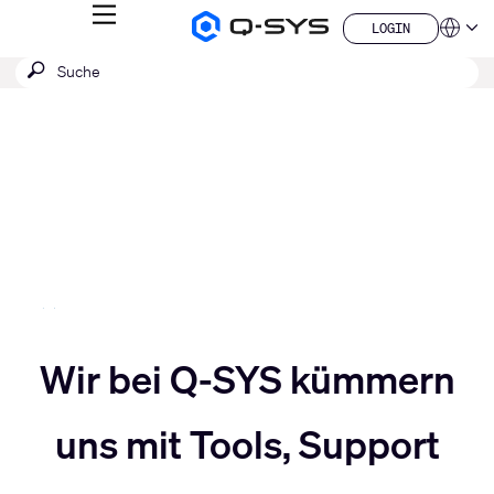
MENÜ
LOGIN
Q-
Sprache
LOGIN
SYS
SUCHE
Suche
Audio
QSYS.com (English)
Produkte
absenden
India (English)
Aktuelle
Homepage
Deutsch
Folie:
Español
3
Français
日本語
/
한국어
5
China (中文)
Slider
Wir bei Q-SYS kümmern
Slider
nach
uns mit Tools, Support