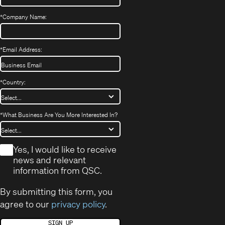
*
Company Name:
*
Email Address:
*
Country:
*
What Business Are You More Interested In?
*
Yes, I would like to receive
news and relevant
information from QSC.
By submitting this form, you
agree to our
privacy policy
.
SIGN UP