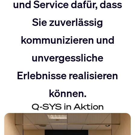
nach
Rechts
und Service dafür, dass
Sie zuverlässig
Links
bewegen
kommunizieren und
bewegen
unvergessliche
Erlebnisse realisieren
können.
Q-SYS in Aktion