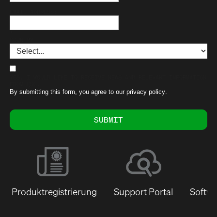
*
EMAIL ADDRESS:
*
COUNTRY:
*
YES, I WOULD LIKE TO RECEIVE NEWS AND RELEVANT INFORMATION
FROM QSC.
By submitting this form, you agree to our
privacy policy
.
SUBMIT
Produktregistrierung
Support Portal
Softwa