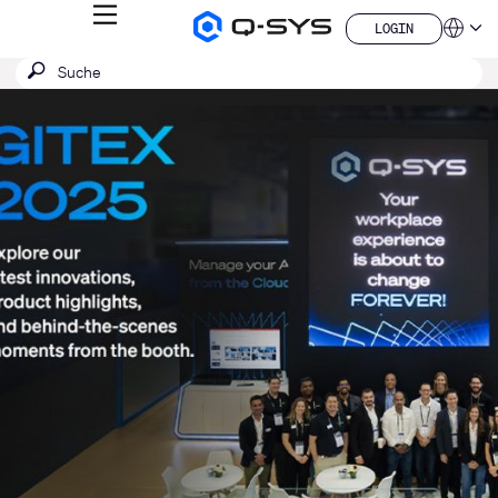
MENÜ
LOGIN
Q-
Sprache
LOGIN
SYS
SUCHE
Suche
Audio
QSYS.com (English)
Produkte
absenden
India (English)
Aktuelle
Homepage
Deutsch
Folie:
Español
1
Français
日本語
/
한국어
1
China (中文)