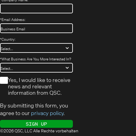
*
Email Address:
*
Country:
*
What Business Are You More Interested In?
*
Yes, I would like to receive
news and relevant
information from QSC.
By submitting this form, you
agree to our
privacy policy
.
SIGN UP
©2026 QSC, LLC Alle Rechte vorbehalten