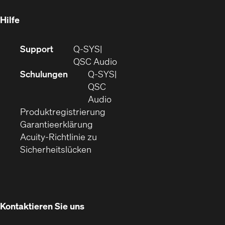
neuem
Fenster)
Hilfe
(Öffnet
Support
Q-SYS
sich
(Öffnet
QSC Audio
in
sich
Schulungen
Q‑SYS
neuem
in
QSC
Fenster)
(Öffnet
neuem
Audio
(Öffnet
sich
Fenster)
Produktregistrierung
(Öffnet
ein
in
Garantieerklärung
sich
neues
neuem
Acuity-Richtlinie zu
(Öffnet
in
Fenster)
Fenster)
Sicherheitslücken
sich
neuem
in
Fenster)
neuem
Fenster)
Kontaktieren Sie uns