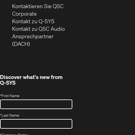
Kontaktieren Sie QSC
(Öffnet
Corporate
sich
Kontakt zu Q-SYS
in
(Öffnet
Kontakt zu QSC Audio
neuem
ein
Ansprechpartner
Fenster)
neues
(DACH)
Fenster)
Discover what's new from
Q-SYS
*
First Name:
*
Last Name:
*
Company Name: